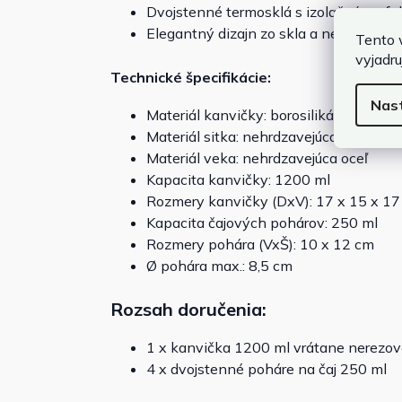
Dvojstenné termosklá s izolačným ef
Elegantný dizajn zo skla a nerezovej o
Tento 
vyjadru
Technické špecifikácie:
Nas
Materiál kanvičky: borosilikátové sklo
Materiál sitka: nehrdzavejúca oceľ
Materiál veka: nehrdzavejúca oceľ
Kapacita kanvičky: 1200 ml
Rozmery kanvičky (DxV): 17 x 15 x 1
Kapacita čajových pohárov: 250 ml
Rozmery pohára (VxŠ): 10 x 12 cm
Ø pohára max.: 8,5 cm
Rozsah doručenia:
1 x kanvička 1200 ml vrátane nerezov
4 x dvojstenné poháre na čaj 250 ml