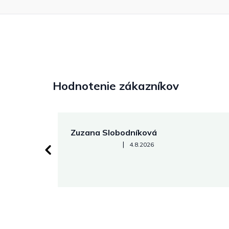
Hodnotenie zákazníkov
Zuzana Slobodníková
Hodnotenie obchodu je 5 z 5 hviezdičiek.
|
4.8.2026
 stránke.