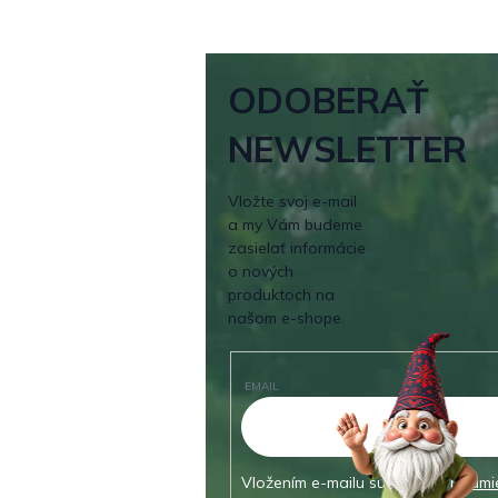
ODOBERAŤ
NEWSLETTER
Vložte svoj e-mail
a my Vám budeme
zasielať informácie
o nových
produktoch na
našom e-shope.
EMAIL
Vložením e-mailu súhlasíte s
podmi