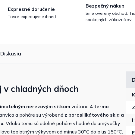
Bezpečný nákup
Expresné doručenie
Sme overený obchod. Tis
Tovar expedujeme ihneď.
spokojných zákazníkov.
Diskusia
D
aj v chladných dňoch
K
dnímateľným nerezovým sitkom
vrátane
4 termo
Z
kanvica a poháre su výrobené
z borosilikátového skla a
H
u.
Vďaka tomu sú odolné poháre vhodné do umývačky
doláva teplotným výkyvom od mínus 30°C do plus 150°C.