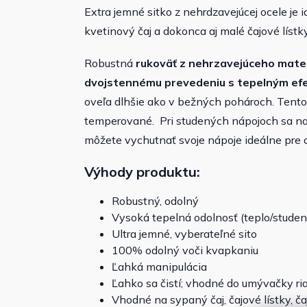
Extra jemné sitko z nehrdzavejúcej ocele je 
kvetinový čaj a dokonca aj malé čajové lístky
Robustná
rukoväť z nehrzavejúceho mater
dvojstennému prevedeniu s tepelným e
oveľa dlhšie ako v bežných pohároch. Tento 
temperované. Pri studených nápojoch sa na 
môžete vychutnať svoje nápoje ideálne pre c
Výhody produktu:
Robustný, odolný
Vysoká tepelná odolnosť (teplo/studen
Ultra jemné, vyberateľné sito
100% odolný voči kvapkaniu
Ľahká manipulácia
Ľahko sa čistí; vhodné do umývačky ri
Vhodné na sypaný čaj, čajové lístky, č