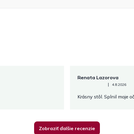
Renata Lazorova
Hodnotenie obchodu je 5 z 
|
4.8.2026
Krásny stôl. Splnil moje 
Zobraziť ďalšie recenzie