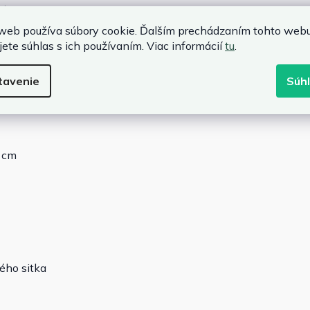
ektom
cele
web používa súbory cookie. Ďalším prechádzaním tohto web
jete súhlas s ich používaním. Viac informácií
tu
.
tavenie
Súh
7 cm
ého sitka