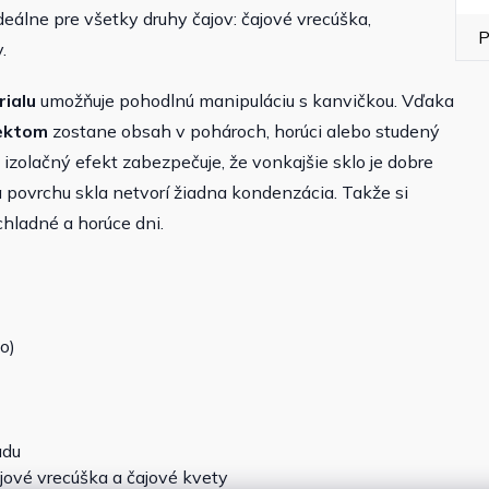
ideálne pre všetky druhy čajov: čajové vrecúška,
P
.
ialu
umožňuje pohodlnú manipuláciu s kanvičkou. Vďaka
fektom
zostane obsah v pohároch, horúci alebo studený
izolačný efekt zabezpečuje, že vonkajšie sklo je dobre
povrchu skla netvorí žiadna kondenzácia. Takže si
hladné a horúce dni.
o)
adu
ajové vrecúška a čajové kvety