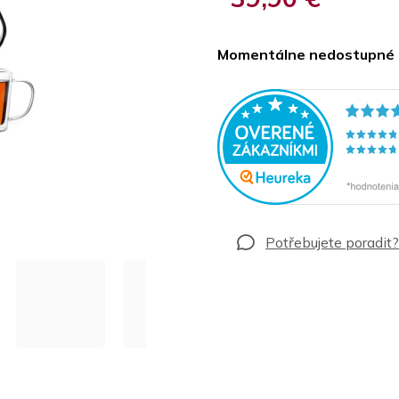
Jednotková
cena:
Momentálne nedostupné