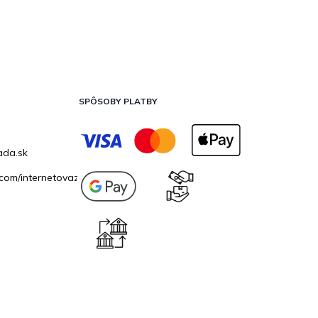
SPÔSOBY PLATBY
ada.sk
com/internetovazahrada.sk/