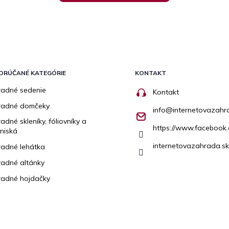
ORÚČANÉ KATEGÓRIE
KONTAKT
adné sedenie
Kontakt
radné domčeky
info
@
internetovazahr
adné skleníky, fóliovníky a
https://www.facebook.
niská
internetovazahrada.sk
adné lehátka
adné altánky
adné hojdačky