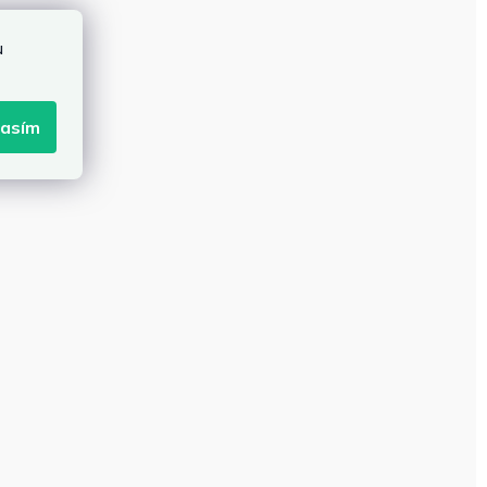
u
lasím