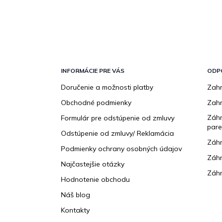
Z
á
p
INFORMÁCIE PRE VÁS
ODP
ä
Doručenie a možnosti platby
Zahr
t
Obchodné podmienky
Zah
i
e
Záhr
Formulár pre odstúpenie od zmluvy
pare
Odstúpenie od zmluvy/ Reklamácia
Záhr
Podmienky ochrany osobných údajov
Záhr
Najčastejšie otázky
Záhr
Hodnotenie obchodu
Náš blog
Kontakty