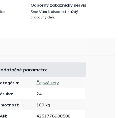
Odborný zakaznícky servis
íce
Sme Vám k dispozícii každý
pracovný deň.
odatočné parametre
ategória
:
Čajové sety
áruka
:
24
motnosť
:
100 kg
EAN
:
4251776908588