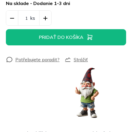
cena:
Na sklade - Dodanie 1-3 dni
PRIDAŤ DO KOŠÍKA
Strážiť