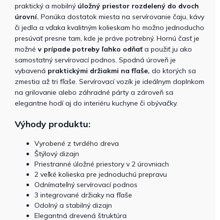
praktický a mobilný
úložný priestor rozdelený do dvoch
úrovní.
Ponúka dostatok miesta na servírovanie čaju, kávy
či jedla a vďaka kvalitným kolieskam ho možno jednoducho
presúvať presne tam, kde je práve potrebný. Hornú časť je
možné
v prípade potreby ľahko odňať
a použiť ju ako
samostatný servírovací podnos. Spodná úroveň je
vybavená
praktickými držiakmi na fľaše,
do ktorých sa
zmestia až tri fľaše. Servírovací vozík je ideálnym doplnkom
na grilovanie alebo záhradné párty a zároveň sa
elegantne hodí aj do interiéru kuchyne či obývačky.
Výhody produktu:
Vyrobené z tvrdého dreva
Štýlový dizajn
Priestranné úložné priestory v 2 úrovniach
2 veľké kolieska pre jednoduchú prepravu
Odnímateľný servírovací podnos
3 integrované držiaky na fľaše
Odolný a stabilný dizajn
Elegantná drevená štruktúra