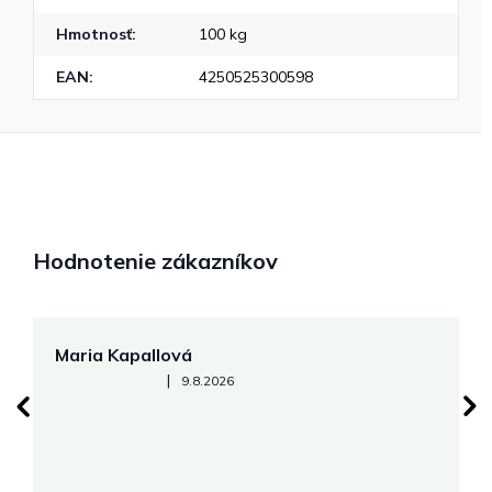
Hmotnosť
:
100 kg
EAN
:
4250525300598
Hodnotenie zákazníkov
Maria Kapallová
J
Hodnotenie obchodu je 5 z 5 hviezdičiek.
|
9.8.2026