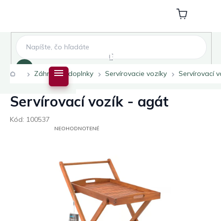
Prejsť
na
Nákupný
obsah
košík
Hľadať
Domov
Záhradné doplnky
Servírovacie vozíky
Servírovací v
Servírovací vozík - agát
Kód:
100537
PRIEMERNÉ
NEOHODNOTENÉ
HODNOTENIE
PRODUKTU
JE
0,0
Z
5
HVIEZDIČIEK.