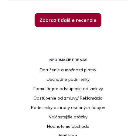
Zobraziť ďalšie recenzie
Z
á
INFORMÁCIE PRE VÁS
p
Doručenie a možnosti platby
ä
Obchodné podmienky
t
i
Formulár pre odstúpenie od zmluvy
e
Odstúpenie od zmluvy/ Reklamácia
Podmienky ochrany osobných údajov
Najčastejšie otázky
Hodnotenie obchodu
Náš blog