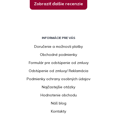
Zobraziť ďalšie recenzie
Z
á
INFORMÁCIE PRE VÁS
p
Doručenie a možnosti platby
ä
Obchodné podmienky
t
i
Formulár pre odstúpenie od zmluvy
e
Odstúpenie od zmluvy/ Reklamácia
Podmienky ochrany osobných údajov
Najčastejšie otázky
Hodnotenie obchodu
Náš blog
Kontakty