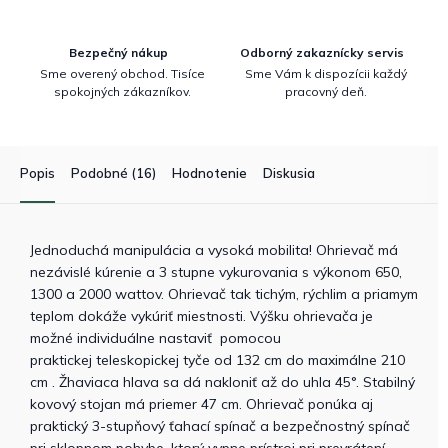
Bezpečný nákup
Odborný zakaznícky servis
Sme overený obchod. Tisíce
Sme Vám k dispozícii každý
spokojných zákazníkov.
pracovný deň.
Popis
Podobné (16)
Hodnotenie
Diskusia
Jednoduchá manipulácia a vysoká mobilita! Ohrievač má
nezávislé kúrenie a 3 stupne vykurovania s výkonom 650,
1300 a 2000 wattov. Ohrievač tak tichým, rýchlim a priamym
teplom dokáže vykúriť miestnosti. Výšku ohrievača je
možné individuálne nastaviť pomocou
praktickej teleskopickej tyče od 132 cm do maximálne 210
cm . Žhaviaca hlava sa dá nakloniť až do uhla 45°. Stabilný
kovový stojan má priemer 47 cm. Ohrievač ponúka aj
praktický 3-stupňový ťahací spínač a bezpečnostný spínač
pri sklopnom pohybe, ktorý vypne prístroj pri prevrátení