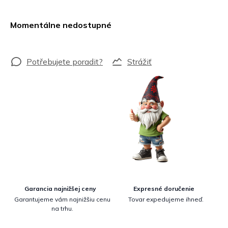
Jednotková
cena:
Momentálne nedostupné
Strážiť
Garancia najnižšej ceny
Expresné doručenie
Garantujeme vám najnižšiu cenu
Tovar expedujeme ihneď.
na trhu.