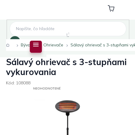
Prejsť
na
Nákupný
obsah
košík
Hľadať
Domov
Bývanie
Ohrievače
Sálavý ohrievač s 3-stupňami vy
Sálavý ohrievač s 3-stupňami
vykurovania
Kód:
108088
PRIEMERNÉ
NEOHODNOTENÉ
HODNOTENIE
PRODUKTU
JE
0,0
Z
5
HVIEZDIČIEK.