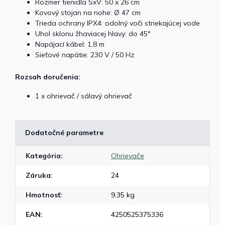
Rozmer tienidla ŠxV: 50 x 26 cm
Kovový stojan na nohe: Ø 47 cm
Trieda ochrany IPX4: odolný voči striekajúcej vode
Uhol sklonu žhaviacej hlavy: do 45°
Napájací kábel: 1,8 m
Sieťové napätie: 230 V / 50 Hz
Rozsah doručenia:
1 x ohrievač / sálavý ohrievač
Dodatočné parametre
Kategória
:
Ohrievače
Záruka
:
24
Hmotnosť
:
9.35 kg
EAN
:
4250525375336