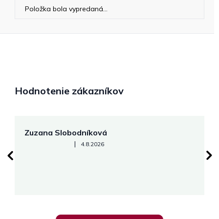
Položka bola vypredaná…
Hodnotenie zákazníkov
Zuzana Slobodníková
R
Hodnotenie obchodu je 5 z 5 hviezdičiek.
|
4.8.2026
su
K