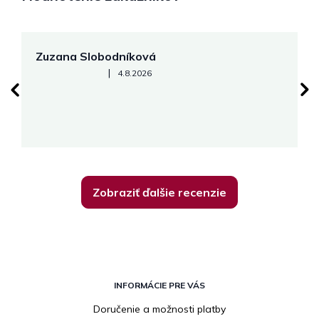
Zuzana Slobodníková
R
Hodnotenie obchodu je 5 z 5 hviezdičiek.
|
4.8.2026
su
K
Zobraziť ďalšie recenzie
Z
á
INFORMÁCIE PRE VÁS
p
Doručenie a možnosti platby