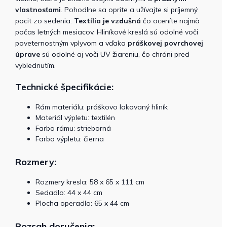
vlastnosťami
. Pohodlne sa oprite a užívajte si príjemný
pocit zo sedenia.
Textília je vzdušná
čo oceníte najmä
počas letných mesiacov. Hliníkové kreslá sú odolné voči
poveternostným vplyvom a vďaka
práškovej povrchovej
úprave
sú odolné aj voči UV žiareniu, čo chráni pred
vyblednutím.
Technické špecifikácie:
Rám materiálu: práškovo lakovaný hliník
Materiál výpletu: textilén
Farba rámu: strieborná
Farba výpletu: čierna
Rozmery:
Rozmery kresla: 58 x 65 x 111 cm
Sedadlo: 44 x 44 cm
Plocha operadla: 65 x 44 cm
Rozsah doručenia: