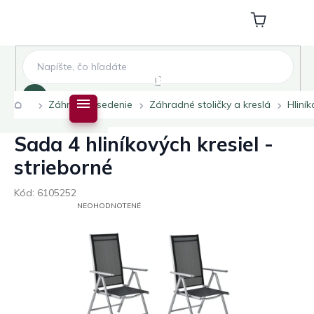
Prejsť
na
Nákupný
obsah
košík
Hľadať
Domov
Záhradné sedenie
Záhradné stoličky a kreslá
Hliník
Sada 4 hliníkových kresiel -
strieborné
Kód:
6105252
PRIEMERNÉ
NEOHODNOTENÉ
HODNOTENIE
PRODUKTU
JE
0,0
Z
5
HVIEZDIČIEK.