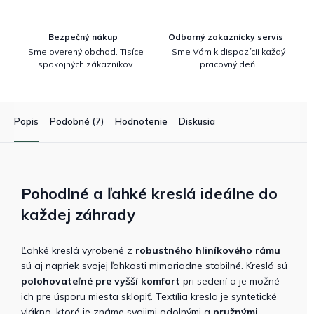
Bezpečný nákup
Odborný zakaznícky servis
Sme overený obchod. Tisíce
Sme Vám k dispozícii každý
spokojných zákazníkov.
pracovný deň.
Popis
Podobné (7)
Hodnotenie
Diskusia
Pohodlné a ľahké kreslá ideálne do
každej záhrady
Ľahké kreslá vyrobené z
robustného hliníkového rámu
sú aj napriek svojej ľahkosti mimoriadne stabilné. Kreslá sú
polohovateľné pre vyšší komfort
pri sedení a je možné
ich pre úsporu miesta sklopiť. Textília kresla je syntetické
vlákno, ktoré je známe svojimi odolnými a
pružnými