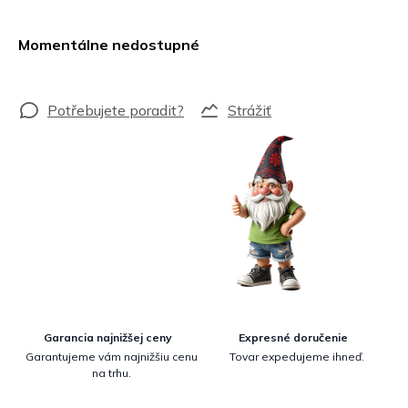
Jednotková
cena:
Momentálne nedostupné
Strážiť
Garancia najnižšej ceny
Expresné doručenie
Garantujeme vám najnižšiu cenu
Tovar expedujeme ihneď.
na trhu.