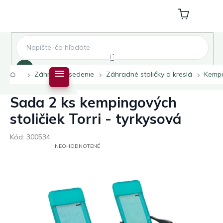
Prejsť
na
Nákupný
obsah
košík
Hľadať
Domov
Záhradné sedenie
Záhradné stoličky a kreslá
Kempi
Sada 2 ks kempingových
stoličiek Torri - tyrkysová
Kód:
300534
PRIEMERNÉ
NEOHODNOTENÉ
HODNOTENIE
PRODUKTU
JE
0,0
Z
5
HVIEZDIČIEK.