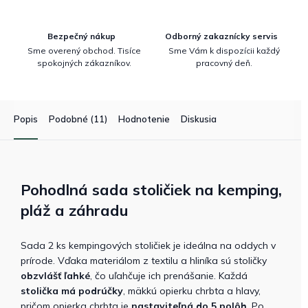
Bezpečný nákup
Odborný zakaznícky servis
Sme overený obchod. Tisíce
Sme Vám k dispozícii každý
spokojných zákazníkov.
pracovný deň.
Popis
Podobné (11)
Hodnotenie
Diskusia
Pohodlná sada stoličiek na kemping,
pláž a záhradu
Sada 2 ks kempingových stoličiek je ideálna na oddych v
prírode. Vďaka materiálom z textilu a hliníka sú stoličky
obzvlášť ľahké
, čo uľahčuje ich prenášanie. Každá
stolička
má podrúčky
, mäkkú opierku chrbta a hlavy,
pričom opierka chrbta je
nastaviteľná do
5 polôh
. Po