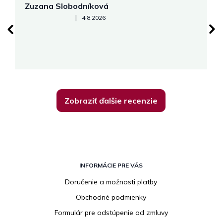
Zuzana Slobodníková
R
Hodnotenie obchodu je 5 z 5 hviezdičiek.
|
4.8.2026
su
K
Zobraziť ďalšie recenzie
Z
á
INFORMÁCIE PRE VÁS
p
Doručenie a možnosti platby
ä
Obchodné podmienky
t
i
Formulár pre odstúpenie od zmluvy
e