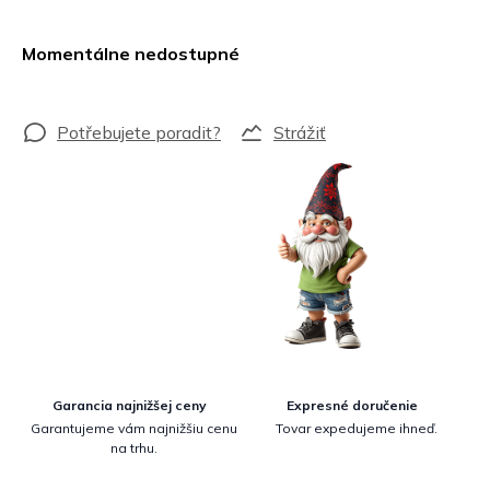
Jednotková
cena:
Momentálne nedostupné
Strážiť
Garancia najnižšej ceny
Expresné doručenie
Garantujeme vám najnižšiu cenu
Tovar expedujeme ihneď.
na trhu.