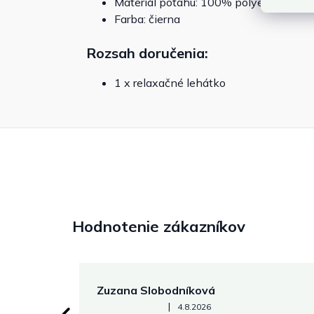
Materiál poťahu: 100% polyester
Farba: čierna
Rozsah doručenia:
1 x relaxačné lehátko
Hodnotenie zákazníkov
Zuzana Slobodníková
Hodnotenie obchodu je 5 z 5 hviezdičiek.
|
4.8.2026