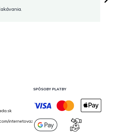
očakávania.
SPÔSOBY PLATBY
ada.sk
com/internetovazahrada.sk/