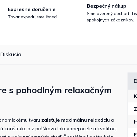
Bezpečný nákup
Expresné doručenie
Sme overený obchod. Tis
Tovar expedujeme ihneď.
spokojných zákazníkov.
Diskusia
D
bre s pohodlným relaxačným
K
Z
gonomickému tvaru
zaisťuje maximálnu relaxáciu
a
H
á konštrukcia z práškovo lakovanej ocele a kvalitnej