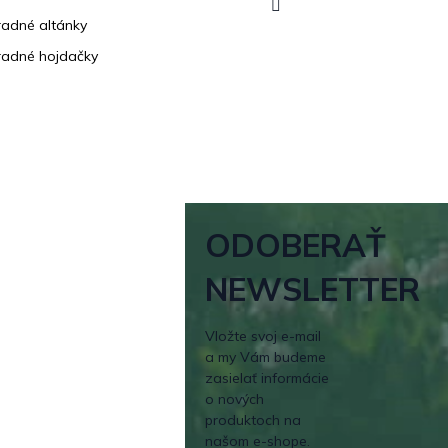
adné altánky
adné hojdačky
ODOBERAŤ
NEWSLETTER
Vložte svoj e-mail
a my Vám budeme
zasielať informácie
o nových
produktoch na
našom e-shope.