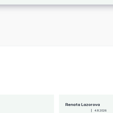
Renata Lazorova
Hodnotenie obchodu je 5 z 
|
4.8.2026