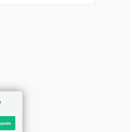
u
lasím