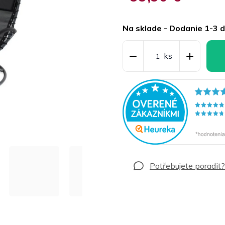
Jednotková
cena:
Na sklade - Dodanie 1-3 d