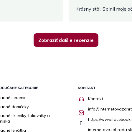
Krásny stôl. Splnil moje 
Zobraziť ďalšie recenzie
ORÚČANÉ KATEGÓRIE
KONTAKT
adné sedenie
Kontakt
radné domčeky
info
@
internetovazahr
adné skleníky, fóliovníky a
https://www.facebook.
niská
internetovazahrada.sk
adné lehátka