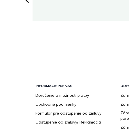
 stránke.
Z
á
p
INFORMÁCIE PRE VÁS
ODP
ä
Doručenie a možnosti platby
Zahr
t
Obchodné podmienky
Zah
i
e
Záhr
Formulár pre odstúpenie od zmluvy
pare
Odstúpenie od zmluvy/ Reklamácia
Záhr