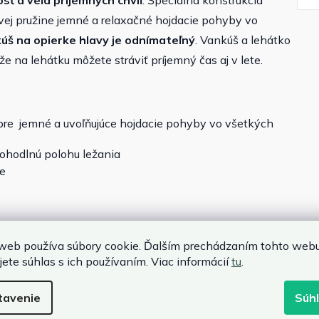
osť a veľa príjemných chvíľ
. Špeciálna konštrukcia
ej pružine jemné a relaxačné hojdacie pohyby vo
úš na opierke hlavy je odnímateľný
. Vankúš a lehátko
že na lehátku môžete stráviť príjemný čas aj v lete.
pre jemné a uvoľňujúce hojdacie pohyby vo všetkých
ohodlnú polohu ležania
ie
web používa súbory cookie. Ďalším prechádzaním tohto web
jete súhlas s ich používaním. Viac informácií
tu
.
82 cm
tavenie
Súh
rekom