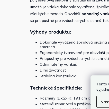
polyesterovej sieťoviny zaisťuje
dlhú životn
umožňuje vďaka dokonale vyváženej špirálov
všetkých smeroch. Obzvlášť
pohodlný vank
sú priepustné pre vzduch a rýchlo schnú, tak
Výhody produktu:
Dokonale vyvážená špirálová pružina 
smeroch
Ergonomicky tvarované pre obzvlášť p
Priepustný pre vzduch a rýchle schnut
Odnímateľný vankúš
Dlhá životnosť
Stabilná konštrukcia
Tento 
Technické špecifikácie:
vyjadru
Rozmery (DxŠxH): 191 cm x 77 cm x 
Nas
Materiál rámu: oceľ s práškovým nást