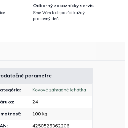
Odborný zakaznícky servis
íce
Sme Vám k dispozícii každý
pracovný deň.
odatočné parametre
ategória
:
Kovové záhradné lehátka
áruka
:
24
motnosť
:
100 kg
EAN
:
4250525362206