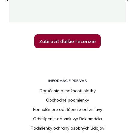
su
K
Zobraziť ďalšie recenzie
Z
á
INFORMÁCIE PRE VÁS
p
Doručenie a možnosti platby
ä
Obchodné podmienky
t
i
Formulár pre odstúpenie od zmluvy
e
Odstúpenie od zmluvy/ Reklamácia
Podmienky ochrany osobných údajov