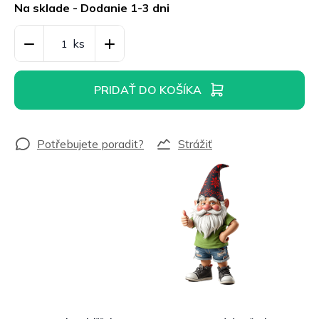
cena:
Na sklade - Dodanie 1-3 dni
PRIDAŤ DO KOŠÍKA
Strážiť