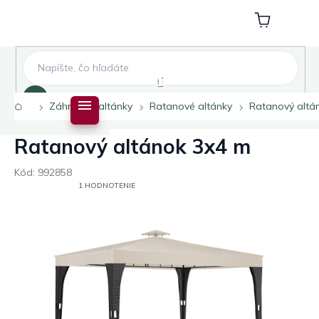
Prejsť
na
Nákupný
obsah
košík
Hľadať
Domov
Záhradné altánky
Ratanové altánky
Ratanový altá
Ratanový altánok 3x4 m
Kód:
992858
PRIEMERNÉ
1 HODNOTENIE
HODNOTENIE
PRODUKTU
JE
5,0
Z
5
HVIEZDIČIEK.