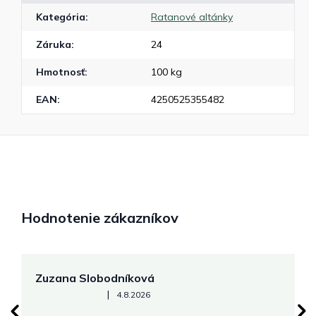
Kategória
:
Ratanové altánky
Záruka
:
24
Hmotnosť
:
100 kg
EAN
:
4250525355482
Hodnotenie zákazníkov
Zuzana Slobodníková
R
Hodnotenie obchodu je 5 z 5 hviezdičiek.
|
4.8.2026