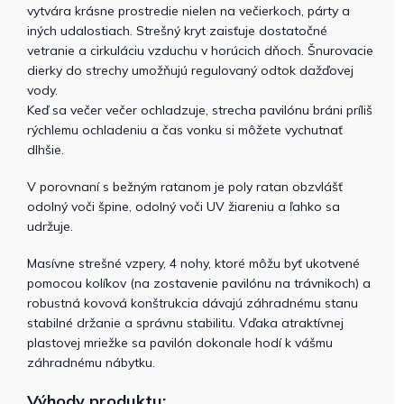
vytvára krásne prostredie nielen na večierkoch, párty a
iných udalostiach. Strešný kryt zaisťuje dostatočné
vetranie a cirkuláciu vzduchu v horúcich dňoch. Šnurovacie
dierky do strechy umožňujú regulovaný odtok dažďovej
vody.
Keď sa večer večer ochladzuje, strecha pavilónu bráni príliš
rýchlemu ochladeniu a čas vonku si môžete vychutnať
dlhšie.
V porovnaní s bežným ratanom je poly ratan obzvlášť
odolný voči špine, odolný voči UV žiareniu a ľahko sa
udržuje.
Masívne strešné vzpery, 4 nohy, ktoré môžu byť ukotvené
pomocou kolíkov (na zostavenie pavilónu na trávnikoch) a
robustná kovová konštrukcia dávajú záhradnému stanu
stabilné držanie a správnu stabilitu. Vďaka atraktívnej
plastovej mriežke sa pavilón dokonale hodí k vášmu
záhradnému nábytku.
Výhody produktu: