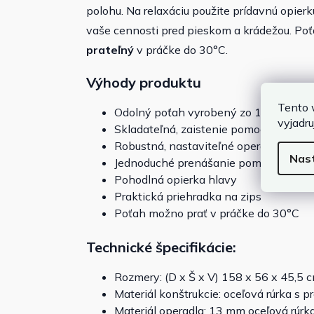
polohu. Na relaxáciu použite prídavnú opier
vaše cennosti pred pieskom a krádežou. Po
prateľný
v práčke do 30°C.
Výhody produktu
Tento 
Odolný poťah vyrobený zo 100% poly
vyjadru
Skladateľná, zaistenie pomocou suchý
Robustná, nastaviteľné operadlo vyrobe
Nas
Jednoduché prenášanie pomocou popr
Pohodlná opierka hlavy
Praktická priehradka na zips
Poťah možno prať v práčke do 30°C
Technické špecifikácie:
Rozmery: (D x Š x V) 158 x 56 x 45,5 
Materiál konštrukcie: oceľová rúrka s
Materiál operadla: 13 mm oceľová rúrk