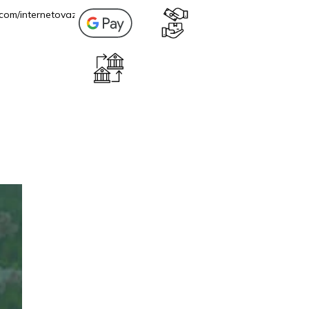
com/internetovazahrada.sk/