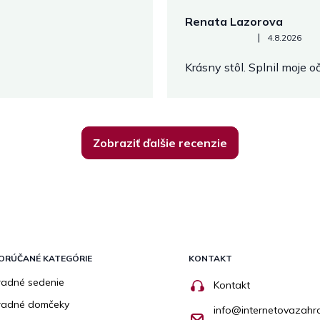
Renata Lazorova
Hodnotenie obchodu je 5 z 
|
4.8.2026
Krásny stôl. Splnil moje 
Zobraziť ďalšie recenzie
ORÚČANÉ KATEGÓRIE
KONTAKT
adné sedenie
Kontakt
radné domčeky
info
@
internetovazahr