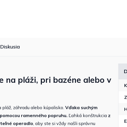
Diskusia
D
 na pláži, pri bazéne alebo v
K
Z
pláž, záhradu alebo kúpalisko.
Vďaka
suchým
H
 pomocou
ramenného popruhu.
Ľahká konštrukcia
z
teľné operadlo
, aby ste si vždy našli správnu