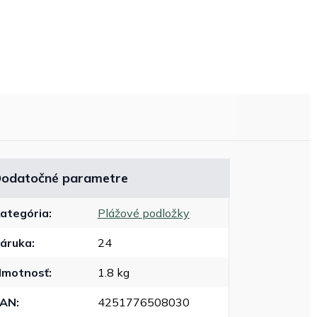
odatočné parametre
ategória
:
Plážové podložky
áruka
:
24
motnosť
:
1.8 kg
EAN
:
4251776508030