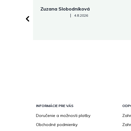
Zuzana Slobodníková
Hodnotenie obchodu je 5 z 5 hviezdičiek.
|
4.8.2026
 stránke.
Z
á
p
INFORMÁCIE PRE VÁS
ODP
ä
Doručenie a možnosti platby
Zahr
t
Obchodné podmienky
Zah
i