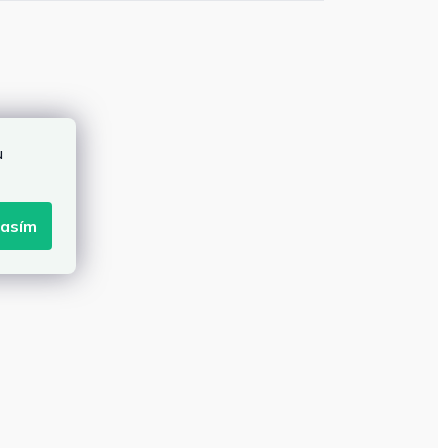
u
lasím