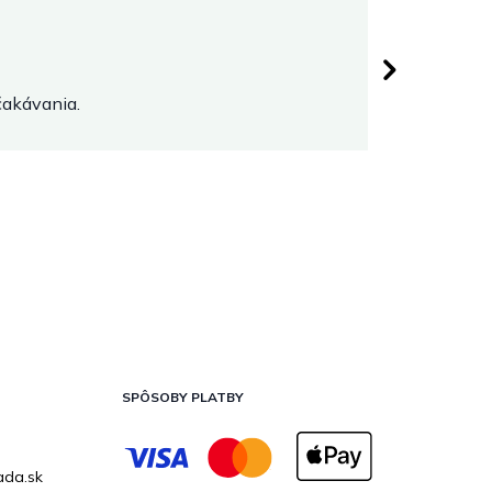
Martina
5 hviezdičiek.
Hodnoten
očakávania.
SPÔSOBY PLATBY
ada.sk