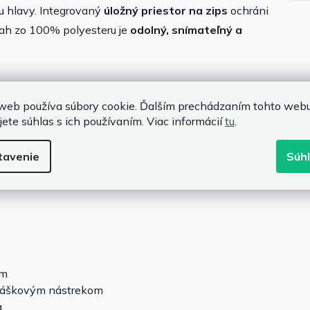
ku hlavy. Integrovaný
úložný priestor na zips
ochráni
ťah zo 100% polyesteru je
odolný, snímateľný a
web používa súbory cookie. Ďalším prechádzaním tohto web
esteru
jete súhlas s ich používaním. Viac informácií
tu
.
ch zipsov
né z ľahkej rúrkovej ocele
tavenie
Súh
uhu
cm
 práškovým nástrekom
a