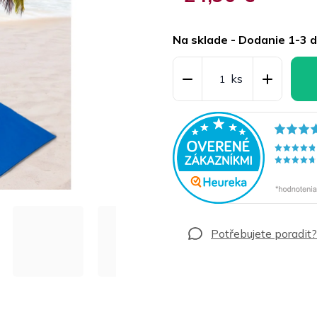
Jednotková
cena:
Na sklade - Dodanie 1-3 d