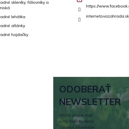
adné skleníky, fóliovníky a
https://www.facebook.
niská
internetovazahrada.sk
adné lehátka
adné altánky
adné hojdačky
ODOBERAŤ
NEWSLETTER
Vložte svoj e-mail
a my Vám budeme
zasielať informácie