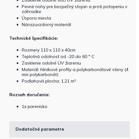
Pevné nohy pre bezpečný stojan a proti potopeniu v
záhradke
Úspora miesta
Nárazuvzdorný materiál
Technické špecifikácie:
Rozmery 110 x 110 x 40cm
Teplotná odolnosť od -20 do 60 ° C
Zasklenie odolné UV žiareniu
Materiál: hliníkové profily a polykarbonátové steny (4
mm polykarbonát)
Podlahová plocha: 1,21 m²
Rozsah doručenia:
1x parenisko
Dodatočné parametre