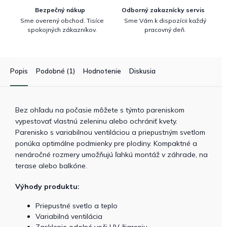
Bezpečný nákup
Odborný zakaznícky servis
Sme overený obchod. Tisíce
Sme Vám k dispozícii každý
spokojných zákazníkov.
pracovný deň.
Popis
Podobné (1)
Hodnotenie
Diskusia
Bez ohľadu na počasie môžete s týmto pareniskom
vypestovať vlastnú zeleninu alebo ochrániť kvety.
Parenisko s variabilnou ventiláciou a priepustným svetlom
ponúka optimálne podmienky pre plodiny. Kompaktné a
nenáročné rozmery umožňujú ľahkú montáž v záhrade, na
terase alebo balkóne.
Výhody produktu:
Priepustné svetlo a teplo
Variabilná ventilácia
Zasklenie odolné voči UV žiareniu