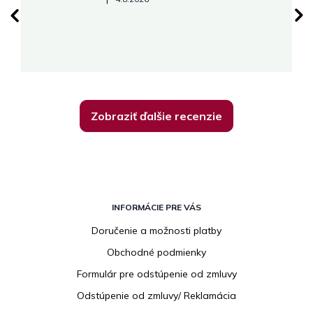
su
K
Zobraziť ďalšie recenzie
Z
á
INFORMÁCIE PRE VÁS
p
Doručenie a možnosti platby
ä
Obchodné podmienky
t
i
Formulár pre odstúpenie od zmluvy
e
Odstúpenie od zmluvy/ Reklamácia