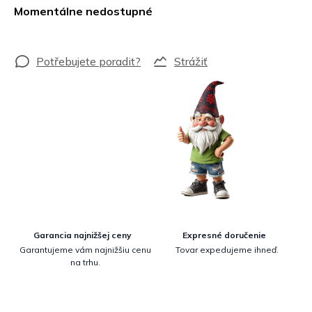
cena:
Momentálne nedostupné
Strážiť
Garancia najnižšej ceny
Expresné doručenie
Garantujeme vám najnižšiu cenu
Tovar expedujeme ihneď.
na trhu.