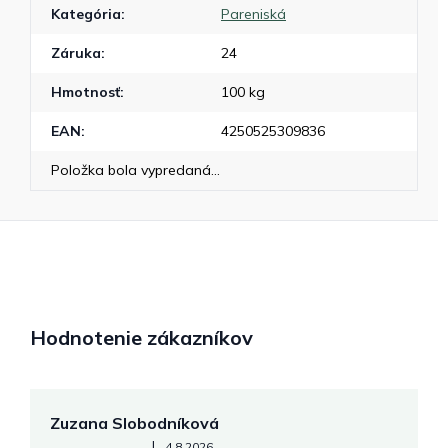
Kategória
:
Pareniská
Záruka
:
24
Hmotnosť
:
100 kg
EAN
:
4250525309836
Položka bola vypredaná…
Hodnotenie zákazníkov
Zuzana Slobodníková
R
Hodnotenie obchodu je 5 z 5 hviezdičiek.
|
4.8.2026