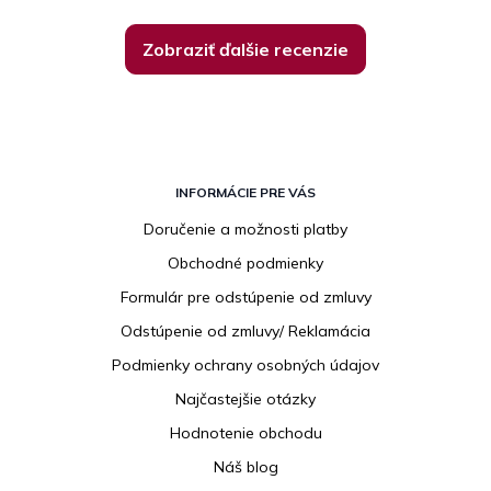
Zobraziť ďalšie recenzie
Z
á
INFORMÁCIE PRE VÁS
p
Doručenie a možnosti platby
ä
Obchodné podmienky
t
i
Formulár pre odstúpenie od zmluvy
e
Odstúpenie od zmluvy/ Reklamácia
Podmienky ochrany osobných údajov
Najčastejšie otázky
Hodnotenie obchodu
Náš blog