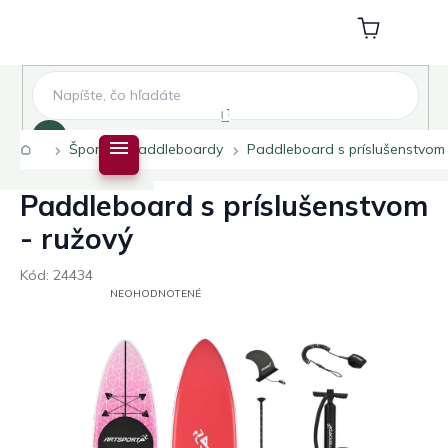
Prejsť
na
Nákupný
obsah
košík
Hľadať
Domov
Šport
Paddleboardy
Paddleboard s príslušenstvom 
Paddleboard s príslušenstvom
- ružový
Kód:
24434
PRIEMERNÉ
NEOHODNOTENÉ
HODNOTENIE
PRODUKTU
JE
0,0
Z
5
HVIEZDIČIEK.