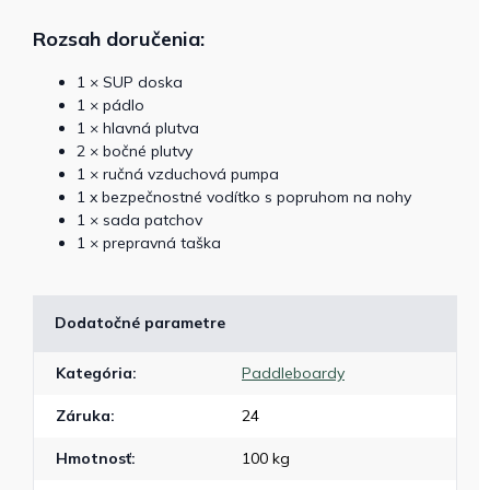
Rozsah doručenia:
1 × SUP doska
1 × pádlo
1 × hlavná plutva
2 × bočné plutvy
1 × ručná vzduchová pumpa
1 x bezpečnostné vodítko s popruhom na nohy
1 × sada patchov
1 × prepravná taška
Dodatočné parametre
Kategória
:
Paddleboardy
Záruka
:
24
Hmotnosť
:
100 kg