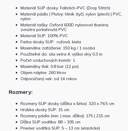
Materiál SUP dosky: Fallstich-PVC (Drop Stitch)
Materiál pádlo | Plutvy: hliník (tyč), nylon (plech) | PVC,
nylon
Materiál tašky: Oxford 600D nylonová tkanina,
zvnútra potiahnutá PVC
Materiál SUP: 100% PVC
Farba dosky SUP: ružová, biela
Maximálne zaťaženie: 150 kg / 1 osoba
Použiteľné do: sila vetra 4, výška vlny 0,3 m
Počet vzduchových komôr: 1
Maximálny tlak: 0,8 bar (12 psi)
Objem náplne: 260 litrov
Odporúčaný vek: od 14 rokov
Rozmery:
Rozmery SUP dosky (dĺžka x šírka): 320 x 76,5 cm
Hrúbka dosky SUP: 15 cm
Rozmery pádla (min. | max. dĺžka): 175 | 215 cm
Dĺžka SUP vodítka: 88 – 305 cm
Priemer vodítka SUP: 5 – 13 cm (elastické)