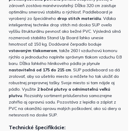
zároveň zostáva manévrovateľný. Dĺžka 320 cm zaisťuje
optimálnu smerovú stabilitu a rýchlosť. Paddleboard je
vyrobený zo špeciálneho
drop stitch materiálu
. Vďaka
inteligentnej technike drop stitch má doska SUP oveľa
vyššiu štrukturálnu pevnosť ako bežné PVC. Výsledná silná
rozmerová stabilita Stand Up Board ľahko unesie
hmotnosť až 150 kg. Dodávané čerpadlo boduje
vstavaným tlakomerom
, takže 260 l vzduchovú komoru
rýchlo a jednoducho naplníte správnym tlakom vzduchu 0,8
baru. Dĺžka ľahkého hliníkového pádla je plynule
nastaviteľná od 175 do 215 cm
. SUP paddleboard sa dá
zrolovať, aby sa ušetrilo miesto a môžete ho tak uložiť do
robustnej prepravnej tašky. Svoje miesto si tam nájde aj
pádlo. Využite
2 bočné plutvy a odnímateľnú veľkú
plutvu
. Rozsiahly sortiment príslušenstva samozrejme
zahŕňa aj opravnú sadu. Pozostáva z lepidla a záplat z
PVC na okamžitú opravu malých poškodení, ako sú diery a
netesnosti na doske SUP.
Technické špecifikácie: