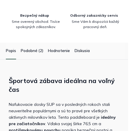
Bezpečný nákup
Odborný zakaznícky servis
Sme overený obchod. Tisíce
Sme Vám k dispozícii každý
spokojných zákazníkov.
pracovný deň.
Popis
Podobné (2)
Hodnotenie
Diskusia
Športová zábava ideálna na voľný
čas
Nafukovacie dosky SUP sa v posledných rokoch stali
neuveriteľne populárnymi a sú to pravé pre všetkých
aktívnych milovníkov leta. Tento paddleboard je
ideálny
pre začiatočníkov
. Vďaka svojej šírke 76,5 cm a
protišmykovému povrchu
ponúka bezpečný postoj a