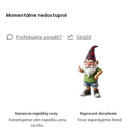
Jednotková
cena:
Momentálne nedostupné
Strážiť
Garancia najnižšej ceny
Expresné doručenie
Garantujeme vám najnižšiu cenu
Tovar expedujeme ihneď.
na trhu.