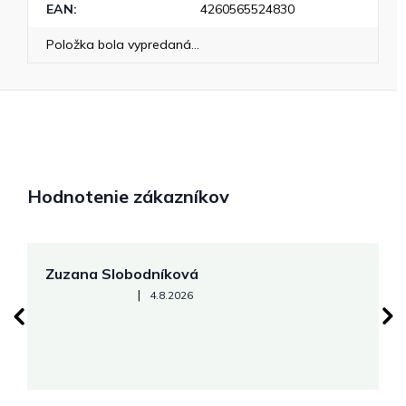
EAN
:
4260565524830
Položka bola vypredaná…
Hodnotenie zákazníkov
Zuzana Slobodníková
R
Hodnotenie obchodu je 5 z 5 hviezdičiek.
|
4.8.2026
su
K