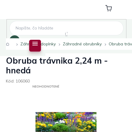
Prejsť
na
Nákupný
obsah
košík
Hľadať
Domov
Záhradné doplnky
Záhradné obrubníky
Obruba tráv
Obruba trávnika 2,24 m -
hnedá
Kód:
106060
PRIEMERNÉ
NEOHODNOTENÉ
HODNOTENIE
PRODUKTU
JE
0,0
Z
5
HVIEZDIČIEK.