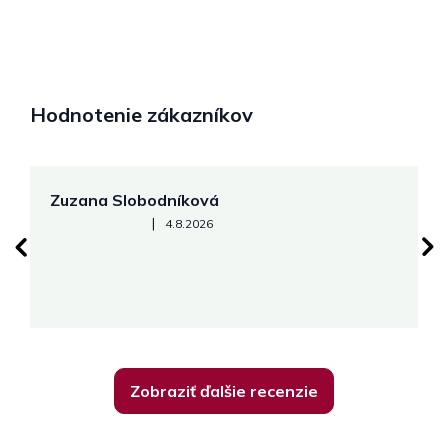
Hodnotenie zákazníkov
Zuzana Slobodníková
R
Hodnotenie obchodu je 5 z 5 hviezdičiek.
|
4.8.2026
su
K
Zobraziť ďalšie recenzie