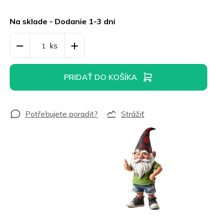
Jednotková
cena:
Na sklade - Dodanie 1-3 dni
PRIDAŤ DO KOŠÍKA
Strážiť