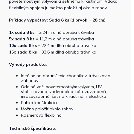
poveternostným vplyvom a šetrnému k rastlinám. Vďaka
flexibilným spojom ju možno položiť aj okolo rohov.
Príklady výpočtov: Sada 8 ks (1 prvok = 28 cm)
1x sada 8 ks
= 2,24 m dlhá obruba trávnika
5x sada 8 ks
= 11,2 m dlhá obruba trávnika
10x sada 8 ks
= 22,4 m dlhá obruba trávnika
15x sada 8 ks
= 33,6 m dlhá obruba trávnika
Výhody produktu:
Ideálne na ohraničenie chodníkov, trávnikov a
záhonov
Odolná voči poveternostným vplyvom, UV
stabilizovaná, vodeodolná, nárazuvzdorná,
mrazuvzdorná, šetrná k rastlinám, elastická
Ľahká konštrukcia
Možno položiť okolo rohov
Rozmerovo flexibilná
Technické špecifikácie: