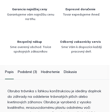
Garancia najnižšej ceny
Expresné doručenie
Garantujeme vám najnižšiu cenu
Tovar expedujeme ihneď.
na trhu.
Bezpečný nákup
Odborný zakaznícky servis
Sme overený obchod. Tisíce
Sme Vám k dispozícii každý
spokojných zákazníkov.
pracovný deň.
Popis
Podobné (3)
Hodnotenie
Diskusia
Obruba trávnika s ľahkou konštrukciou je ideálny doplnok
do záhrady na oddelenie trávnatých plôch alebo
kvetinových záhonov. Obruba je vyrobená z vysoko
kvalitného, mrazuvzdornému plastu odolnému voči