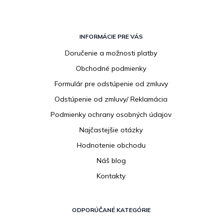
Z
á
INFORMÁCIE PRE VÁS
p
Doručenie a možnosti platby
ä
Obchodné podmienky
t
i
Formulár pre odstúpenie od zmluvy
e
Odstúpenie od zmluvy/ Reklamácia
Podmienky ochrany osobných údajov
Najčastejšie otázky
Hodnotenie obchodu
Náš blog
Kontakty
ODPORÚČANÉ KATEGÓRIE