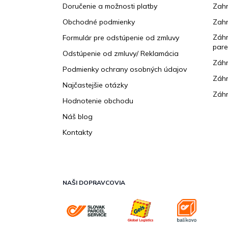
ä
Doručenie a možnosti platby
Zahr
t
Obchodné podmienky
Zah
i
e
Záhr
Formulár pre odstúpenie od zmluvy
pare
Odstúpenie od zmluvy/ Reklamácia
Záhr
Podmienky ochrany osobných údajov
Záhr
Najčastejšie otázky
Záhr
Hodnotenie obchodu
Náš blog
Kontakty
NAŠI DOPRAVCOVIA