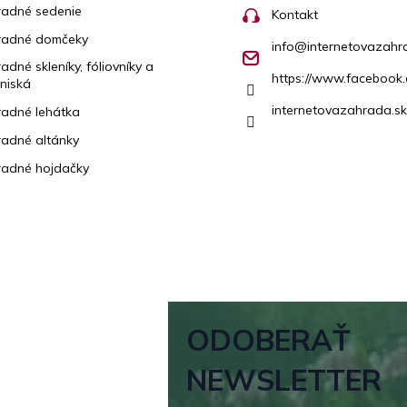
adné sedenie
Kontakt
radné domčeky
info
@
internetovazahr
adné skleníky, fóliovníky a
https://www.facebook.
niská
internetovazahrada.sk
adné lehátka
adné altánky
adné hojdačky
ODOBERAŤ
NEWSLETTER