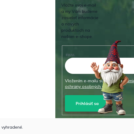
Vložte svoj e-mail
a my Vám budeme
zasielať informácie
o nových
produktoch na
našom e-shope.
EMAIL
Vložením e-mailu súhlasíte s
podmi
ochrany osobných údajov
Prihlásiť sa
a vyhradené.