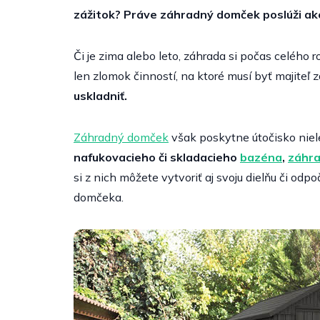
zážitok? Práve záhradný domček poslúži ako
Či je zima alebo leto, záhrada si počas celého r
len zlomok činností, na ktoré musí byť majiteľ 
uskladniť.
Záhradný domček
však poskytne útočisko niel
nafukovacieho či skladacieho
bazéna
,
záhra
si z nich môžete vytvoriť aj svoju dielňu či o
domčeka.