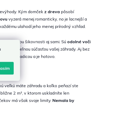
j nevýhody. Kým domček
z
dreva
pôsobí
kovu
vyzerá menej romanticky, no je lacnejší a
e každému ulahodí jeho menej prírodný vzhľad.
ete s trochou šikovnosti aj sami. Sú
odolné voči
u
sa neoceniteľnou súčasťou vašej záhrady. Aj bez
opláchnuť hadicou a je hotovo.
lasím
kú veľkú máte záhradu a koľko peňazí ste
ibližne 2 m², v ktorom uskladníte len
mčekov má však svoje limity.
Nemala by