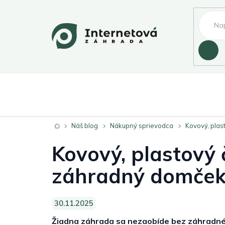
Prejsť
na
obsah
Hľadať
Záhradné sedeni
Zahrada
Domov
Náš blog
Nákupný sprievodca
Kovový, plas
Záhradné altánky
Záhradné skleníky
Kovový, plastový 
záhradný domče
Záhradné osvetlenie
Bazény a víriv
30.11.2025
Žiadna záhrada sa nezaobíde bez záhradného
Bývanie
Chovateľské potreby
Di