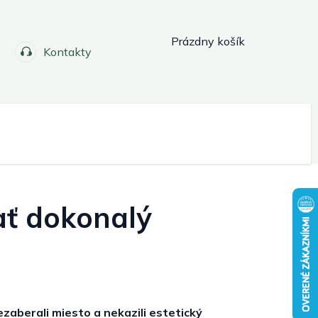
Nákupný
Prázdny košík
Kontakty
košík
Záhradné boxy
Záhradné domčeky
ly slnečníky a tienidlá
ať dokonalý
ky
Infrasauny
Nábytok
zaberali miesto a nekazili estetický