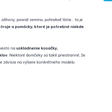
ť záhony, poorať zeminu, pohrabať lístie… to je
troje a pomôcky, ktoré je potrebné niekde
miesto na
uskladnenie kosačky,
klov
. Niektoré domčeky sú také priestranné, že
ejme závisia na výbere konkrétneho modelu