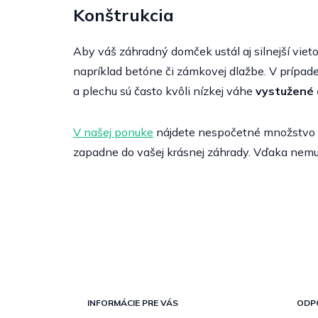
Konštrukcia
Aby váš záhradný domček ustál aj silnejší vieto
napríklad betóne či zámkovej dlažbe. V prípade
a plechu sú často kvôli nízkej váhe
vystužené
V našej ponuke
nájdete nespočetné množstvo ri
zapadne do vašej krásnej záhrady. Vďaka nemu
Z
á
p
INFORMÁCIE PRE VÁS
ODP