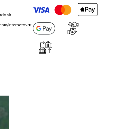
ada.sk
com/internetovazahrada.sk/