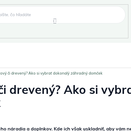
e
Záhradné hojdačky
Záhradné lehátka
tový či drevený? Ako si vybrať dokonalý záhradný domček
, fóliovníky, pareniská
Záhradné lavice
Pergo
či drevený? Ako si vybr
k
ky
Záhradné grily a ohniská
Záhradné dopln
 náradia a doplnkov. Kde ich však uskladniť, aby vám ne
elňa
Pre deti
Šport
Novinky