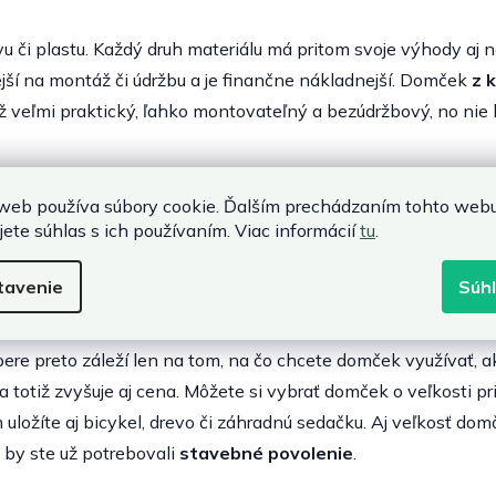
vu či plastu. Každý druh materiálu má pritom svoje výhody a
jší na montáž či údržbu a je finančne nákladnejší. Domček
z 
ež veľmi praktický, ľahko montovateľný a bezúdržbový, no ni
 z robustného plastu
, ktoré nájdete v našej ponuke, zmontuj
web používa súbory cookie. Ďalším prechádzaním tohto web
iu
. Svoj vzhľad a funkčnosť si zachovajú aj dlhé roky a stanú 
jete súhlas s ich používaním. Viac informácií
tu
.
toré bude radosť pozerať. Pri znečistení ich navyše len stačí 
tavenie
Súh
ere preto záleží len na tom, na čo chcete domček využívať, a
 totiž zvyšuje aj cena. Môžete si vybrať domček o veľkosti pr
 uložíte aj bicykel, drevo či záhradnú sedačku. Aj veľkosť do
e by ste už potrebovali
stavebné povolenie
.