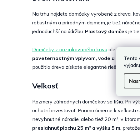
Na trhu nájdete domčeky vyrobené z dreva, ko
robustným a prírodným dojmom, je tiež náročne
jednoduchší na údržbu.
Plastový domček
je ti
Domčeky z pozinkovaného kovu
alebo
domčeky
Tento 
poveternostným vplyvom, vode a UV žiaren
vyjadru
použitia dreva získate elegantné riešenie, na k
Nas
Veľkosť
Rozmery záhradných domčekov sa líšia. Pri výb
ochotní investovať. Priamo úmerne k veľkosti sa
nevyhnutné náradie, alebo tiež 20 m², v ktorom
presiahnuť plochu 25 m² a výšku 5 m
, pretož