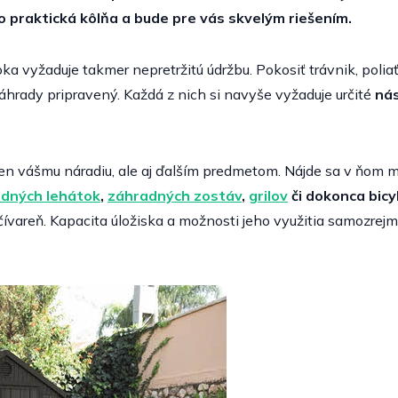
 praktická kôlňa a bude pre vás skvelým riešením.
oka vyžaduje takmer nepretržitú údržbu. Pokosiť trávnik, polia
záhrady pripravený. Každá z nich si navyše vyžaduje určité
nás
en vášmu náradiu, ale aj ďalším predmetom. Nájde sa v ňom 
dných lehátok
,
záhradných zostáv
,
grilov
či dokonca bicy
dpočívareň. Kapacita úložiska a možnosti jeho využitia samozr