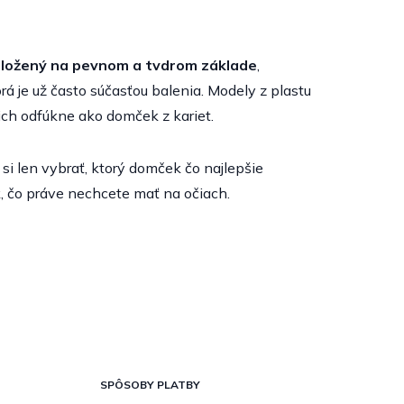
ložený na pevnom a tvdrom základe
,
á je už často súčasťou balenia. Modely z plastu
 ich odfúkne ako domček z kariet.
i len vybrať, ktorý domček čo najlepšie
, čo práve nechcete mať na očiach.
SPÔSOBY PLATBY