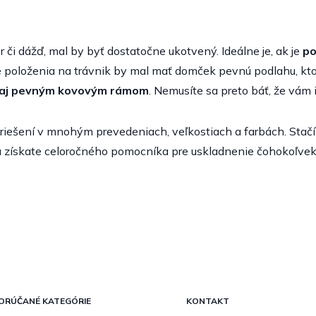
r či dážď, mal by byť dostatočne ukotvený. Ideálne je, ak je
po
 položenia na trávnik by mal mať domček pevnú podlahu, ktor
 aj pevným kovovým rámom
. Nemusíte sa preto báť, že vám
ešení v mnohým prevedeniach, veľkostiach a farbách. Stačí s
 získate celoročného pomocníka pre uskladnenie čohokoľvek
ORÚČANÉ KATEGÓRIE
KONTAKT