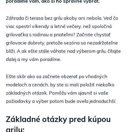
poradíme vám, ako si ho správne vybrať.
Záhrada či terasa bez grilu akoby ani nebola. Veď čo
viac spestrí víkendy a letné večery, než spoločná
grilovačka s rodinou a priateľmi? Začnite chystať
grilovacie dobroty, pretože sezóna sa nezadržateľne
blíži. A ak ešte stále váhate nad výberom grilu, čítajte
ďalej a my vám poradíme.
Ešte skôr ako sa začnete obzerať po vhodných
modeloch a cenách, by ste si mali položiť niekoľko
základných otázok. Pomôžu vám ujasniť si vaše
požiadavky a výber potom bude oveľa jednoduchší.
Základné otázky pred kúpou
grilu: