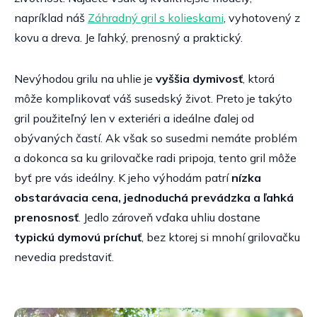
napríklad náš
Záhradný gril s kolieskami
, vyhotovený z
kovu a dreva. Je ľahký, prenosný a praktický.
Nevýhodou grilu na uhlie je
vyššia dymivosť
, ktorá
môže komplikovať váš susedský život. Preto je takýto
gril použiteľný len v exteriéri a ideálne ďalej od
obývaných častí. Ak však so susedmi nemáte problém
a dokonca sa ku grilovačke radi pripoja, tento gril môže
byť pre vás ideálny. K jeho výhodám patrí
nízka
obstarávacia cena, jednoduchá prevádzka a ľahká
prenosnosť
. Jedlo zároveň vďaka uhliu dostane
typickú dymovú príchuť
, bez ktorej si mnohí grilovačku
nevedia predstaviť.