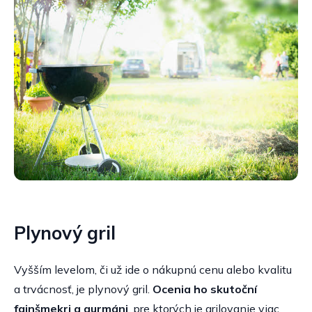
Plynový gril
Vyšším levelom, či už ide o nákupnú cenu alebo kvalitu
a trvácnosť, je plynový gril.
Ocenia ho skutoční
fajnšmekri a gurmáni
, pre ktorých je grilovanie viac