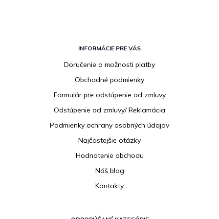
Z
á
INFORMÁCIE PRE VÁS
p
Doručenie a možnosti platby
ä
Obchodné podmienky
t
i
Formulár pre odstúpenie od zmluvy
e
Odstúpenie od zmluvy/ Reklamácia
Podmienky ochrany osobných údajov
Najčastejšie otázky
Hodnotenie obchodu
Náš blog
Kontakty