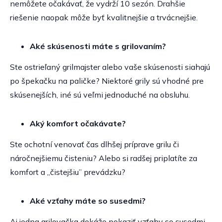
nemôžete očakávať, že vydrží 10 sezón. Drahšie
riešenie naopak môže byť kvalitnejšie a trvácnejšie.
Aké skúsenosti máte s grilovaním?
Ste ostrieľaný grilmajster alebo vaše skúsenosti siahajú
po špekačku na paličke? Niektoré grily sú vhodné pre
skúsenejších, iné sú veľmi jednoduché na obsluhu.
Aký komfort očakávate?
Ste ochotní venovať čas dlhšej príprave grilu či
náročnejšiemu čisteniu? Alebo si radšej priplatíte za
komfort a „čistejšiu” prevádzku?
Aké vzťahy máte so susedmi?
Aj jedna grilovačka dokáže pokaziť vzťahy so susedmi.