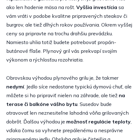
ako len hodenie mäsa na rošt.
Vyššia investícia
sa
vám vráti v podobe kvalitne pripravených steakov či
burgrov, ale tiež dlhých rokov používania. Okrem vyššej
ceny sa pripravte na trochu drahšiu prevádzku.
Namiesto uhlia totiž budete potrebovať propán-
butánové fľaše. Plynový gril vás prekvapí svojím
výkonom a rýchlosťou rozohriatia.
Obrovskou výhodou plynového grilu je, že takmer
nedymí
. Jedlo síce nedostane typickú dymovú chuť, ale
môžete si ho pripraviť nielen na záhrade, ale tiež
na
terase či balkóne vášho bytu
. Susedov bude
otravovať len neznesiteľne lahodná vôňa grilovaných
dobrôt. Ďalšou výhodou je
možnosť regulácie teploty
,
vďaka čomu sa vyhnete prepálenému a nesprávne
pripravenému jedlu. Obsluha grilu je čistejšia a