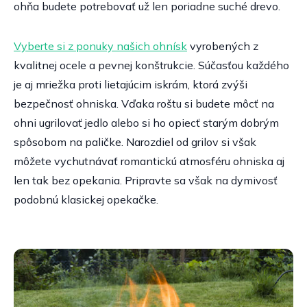
ohňa budete potrebovať už len poriadne suché drevo.
Vyberte si z ponuky našich ohnísk
vyrobených z
kvalitnej ocele a pevnej konštrukcie. Súčasťou každého
je aj mriežka proti lietajúcim iskrám, ktorá zvýši
bezpečnosť ohniska. Vďaka roštu si budete môcť na
ohni ugrilovať jedlo alebo si ho opiecť starým dobrým
spôsobom na paličke. Narozdiel od grilov si však
môžete vychutnávať romantickú atmosféru ohniska aj
len tak bez opekania. Pripravte sa však na dymivosť
podobnú klasickej opekačke.