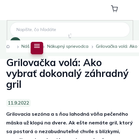
Prejsť
na
Nákupný
obsah
košík
Hľadať
Domov
Náš blog
Nákupný sprievodca
Grilovačka volá: Ako
Grilovačka volá: Ako
vybrať dokonalý záhradný
gril
11.9.2022
Grilovacia sezóna a s ňou lahodná vôňa pečeného
mäska už klopú na dvere. Ak ešte nemáte gril, ktorý
sa postará o nezabudnuteľné chvíle s blízkymi,