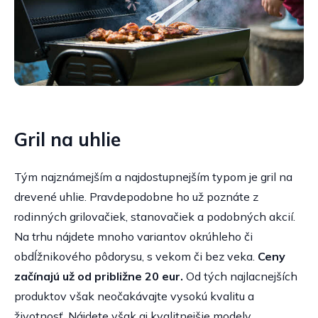
Gril na uhlie
Tým najznámejším a najdostupnejším typom je gril na
drevené uhlie. Pravdepodobne ho už poznáte z
rodinných grilovačiek, stanovačiek a podobných akcií.
Na trhu nájdete mnoho variantov okrúhleho či
obdĺžnikového pôdorysu, s vekom či bez veka.
Ceny
začínajú už od približne 20 eur.
Od tých najlacnejších
produktov však neočakávajte vysokú kvalitu a
životnosť. Nájdete však aj kvalitnejšie modely,