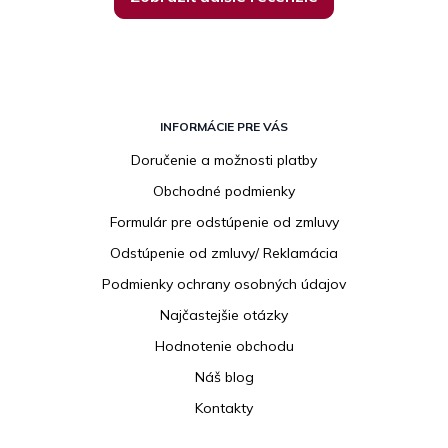
Z
á
INFORMÁCIE PRE VÁS
p
Doručenie a možnosti platby
ä
Obchodné podmienky
t
i
Formulár pre odstúpenie od zmluvy
e
Odstúpenie od zmluvy/ Reklamácia
Podmienky ochrany osobných údajov
Najčastejšie otázky
Hodnotenie obchodu
Náš blog
Kontakty