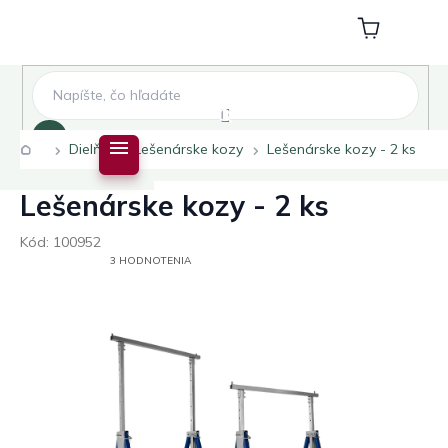
Prejsť
na
Nákupný
obsah
košík
Hľadať
Domov
Dielňa
Lešenárske kozy
Lešenárske kozy - 2 ks
Lešenárske kozy - 2 ks
Kód:
100952
PRIEMERNÉ
3 HODNOTENIA
HODNOTENIE
PRODUKTU
JE
4,7
Z
5
HVIEZDIČIEK.