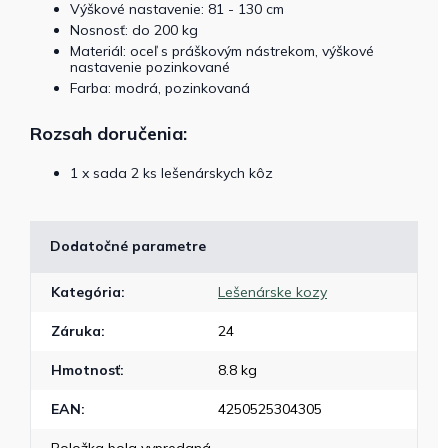
Výškové nastavenie: 81 - 130 cm
Nosnosť: do 200 kg
Materiál: oceľ s práškovým nástrekom, výškové
nastavenie pozinkované
Farba: modrá, pozinkovaná
Rozsah doručenia:
1 x sada 2 ks lešenárskych kôz
Dodatočné parametre
Kategória
:
Lešenárske kozy
Záruka
:
24
Hmotnosť
:
8.8 kg
EAN
:
4250525304305
Položka bola vypredaná…