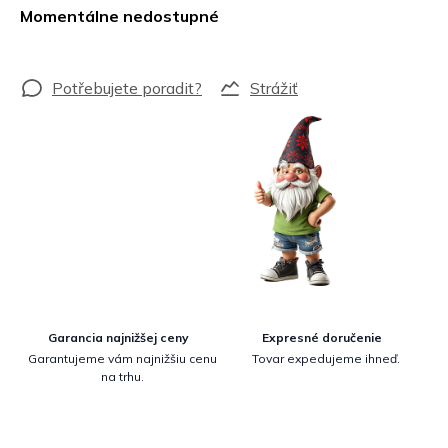
cena:
Momentálne nedostupné
Strážiť
Garancia najnižšej ceny
Expresné doručenie
Garantujeme vám najnižšiu cenu
Tovar expedujeme ihneď.
na trhu.