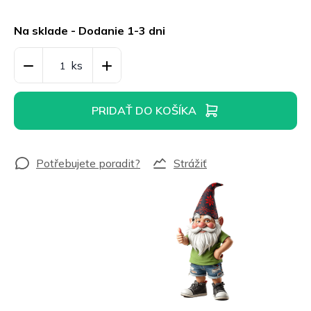
Jednotková
cena:
Na sklade - Dodanie 1-3 dni
PRIDAŤ DO KOŠÍKA
Strážiť