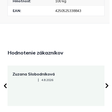
Hmotnosť
:
100 kg
EAN
:
4250525338843
Hodnotenie zákazníkov
Zuzana Slobodníková
R
Hodnotenie obchodu je 5 z 5 hviezdičiek.
|
4.8.2026
su
K