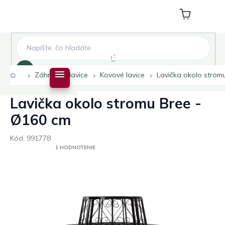
Prejsť
na
Nákupný
obsah
košík
Hľadať
Domov
Záhradné lavice
Kovové lavice
Lavička okolo strom
Lavička okolo stromu Bree -
Ø160 cm
Kód:
991778
PRIEMERNÉ
1 HODNOTENIE
HODNOTENIE
PRODUKTU
JE
5,0
Z
5
HVIEZDIČIEK.