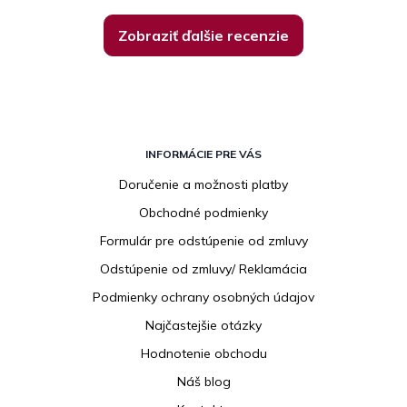
Zobraziť ďalšie recenzie
Z
á
INFORMÁCIE PRE VÁS
p
Doručenie a možnosti platby
ä
Obchodné podmienky
t
i
Formulár pre odstúpenie od zmluvy
e
Odstúpenie od zmluvy/ Reklamácia
Podmienky ochrany osobných údajov
Najčastejšie otázky
Hodnotenie obchodu
Náš blog