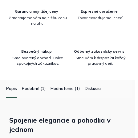
Garancia najnižšej ceny
Expresné doručenie
Garantujeme vám najnižšiu cenu
Tovar expedujeme ihneď.
na trhu.
Bezpečný nákup
Odborný zakaznícky servis
Sme overený obchod. Tisíce
Sme Vám k dispozícii každý
spokojných zákazníkov.
pracovný deň.
Popis
Podobné (1)
Hodnotenie (1)
Diskusia
Spojenie elegancie a pohodlia v
jednom