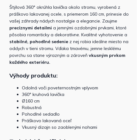
Štýlová 360° okrúhla lavička okolo stromu, vyrobená z
práškovo lakovanej ocele, s priemerom 160 cm, prinesie do
vašej záhrady nádych nostalgie a elegancie. Zaujme
precíznymi detailmi
a jemnými ozdobnými prvkami, ktoré
pôsobia romanticky a dekoratívne. Kvalitné vyhotovenie a
stabilné, pohodlné sedenie
z nej robia ideálne miesto na
oddych v tieni stromu. Vďaka tmavému, jemne lesklému
povrchu sa stane výrazným a zároveň
vkusným prvkom
každého exteriéru.
Výhody produktu:
Odolná voči poveternostným vplyvom
360° kruhová lavička
Ø160 cm
Robustná
Pohodlné sedadlo
Práškovo lakovaná oceľ
Vkusný dizajn so zaoblenými nohami