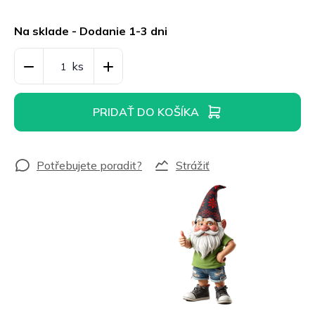
Jednotková
cena:
Na sklade - Dodanie 1-3 dni
PRIDAŤ DO KOŠÍKA
Strážiť