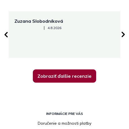
Zuzana Slobodníková
R
Hodnotenie obchodu je 5 z 5 hviezdičiek.
|
4.8.2026
su
K
Zobraziť ďalšie recenzie
Z
á
INFORMÁCIE PRE VÁS
p
Doručenie a možnosti platby
ä