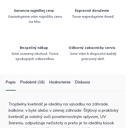
Garancia najnižšej ceny
Expresné doručenie
Garantujeme vám najnižšiu cenu
Tovar expedujeme ihneď.
na trhu.
Bezpečný nákup
Odborný zakaznícky servis
Sme overený obchod. Tisíce
Sme Vám k dispozícii každý
spokojných zákazníkov.
pracovný deň.
Popis
Podobné (16)
Hodnotenie
Diskusia
Trojdielny kvetináč je ideálny na výsadbu na záhrade,
balkóne, v byte alebo v zimnej záhrade. Štýlový a praktický
kvetináč je odolný voči poveternostným vplyvom
,
UV
žiareniu, odpudzuje nečistoty a preto je to ideálny kúsok