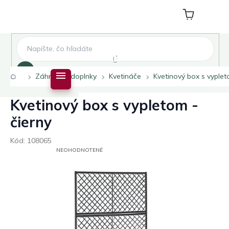
Prejsť
na
Nákupný
obsah
košík
Hľadať
Domov
Záhradné doplnky
Kvetináče
Kvetinový box s vyplet
Kvetinový box s vypletom -
čierny
Kód:
108065
PRIEMERNÉ
NEOHODNOTENÉ
HODNOTENIE
PRODUKTU
JE
0,0
Z
5
HVIEZDIČIEK.