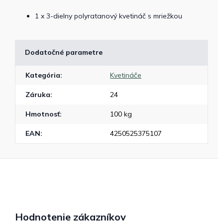
1 x 3-dielny polyratanový kvetináč s mriežkou
Dodatočné parametre
Kategória
:
Kvetináče
Záruka
:
24
Hmotnosť
:
100 kg
EAN
:
4250525375107
Hodnotenie zákazníkov