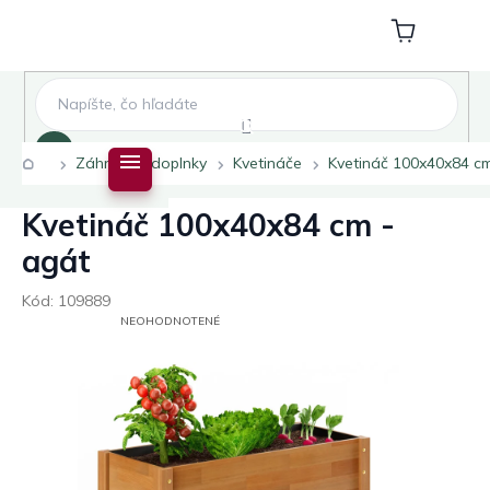
Prejsť
na
Nákupný
obsah
košík
Hľadať
Domov
Záhradné doplnky
Kvetináče
Kvetináč 100x40x84 cm
Kvetináč 100x40x84 cm -
agát
Kód:
109889
PRIEMERNÉ
NEOHODNOTENÉ
HODNOTENIE
PRODUKTU
JE
0,0
Z
5
HVIEZDIČIEK.