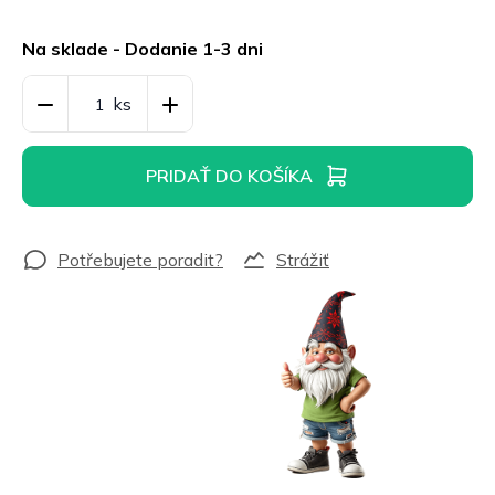
Jednotková
cena:
Na sklade - Dodanie 1-3 dni
PRIDAŤ DO KOŠÍKA
Strážiť