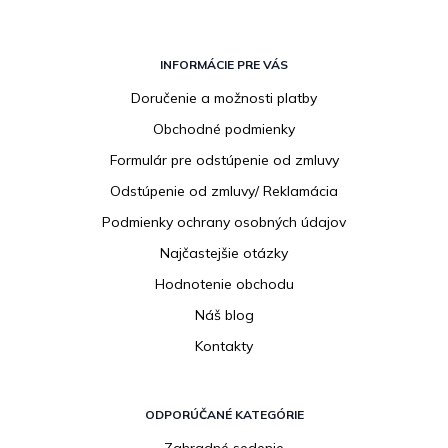
Z
á
INFORMÁCIE PRE VÁS
p
Doručenie a možnosti platby
ä
Obchodné podmienky
t
i
Formulár pre odstúpenie od zmluvy
e
Odstúpenie od zmluvy/ Reklamácia
Podmienky ochrany osobných údajov
Najčastejšie otázky
Hodnotenie obchodu
Náš blog
Kontakty
ODPORÚČANÉ KATEGÓRIE