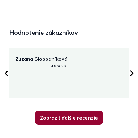
Hodnotenie zákazníkov
Zuzana Slobodníková
R
Hodnotenie obchodu je 5 z 5 hviezdičiek.
|
4.8.2026
su
K
Zobraziť ďalšie recenzie