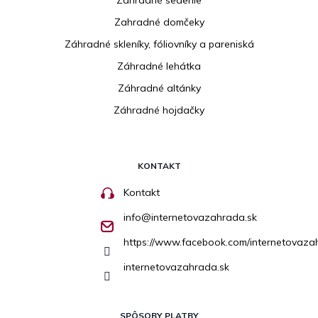
Zahradné sedenie
Zahradné domčeky
Záhradné skleníky, fóliovníky a pareniská
Záhradné lehátka
Záhradné altánky
Záhradné hojdačky
KONTAKT
Kontakt
info
@
internetovazahrada.sk
https://www.facebook.com/internetovaza
internetovazahrada.sk
SPÔSOBY PLATBY