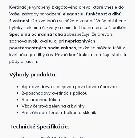
Kvetináč je vyrobený z agátového dreva, ktoré vnesie do
Vašej záhrady prirodzenú
eleganciu, funkčnosť a dlhú
životnosť
. Do kvetináča si môžete zasadiť Vaše obľúbené
bylinky, zeleninu či kvety a umiestniť ho na terasu či balkón.
Špeciálna ochranná fólia
zabezpečuje, že drevo si
zachová svoju kvalitu aj pri
nepriaznivých
poveternostných podmienkach
, takže sa môžete tešiť z
kvetináča po dlhý čas. Pevná konštrukcia zaručuje stabilitu
pôdy a rastlín.
Výhody produktu:
Agátové drevo s olejovou povrchovou úpravou
2-poschodový kvetináč s policou
S ochrannou fóliou
Vždy čerstvá zelenina a bylinky
Pre záhradu, terasu, balkón a skleník
Technické špecifikácie: