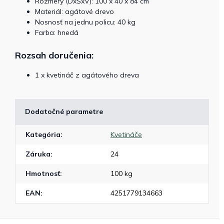
Rozmery (DxŠxV): 100 x 40 x 84 cm
Materiál: agátové drevo
Nosnosť na jednu policu: 40 kg
Farba: hnedá
Rozsah doručenia:
1 x kvetináč z agátového dreva
Dodatočné parametre
Kategória
:
Kvetináče
Záruka
:
24
Hmotnosť
:
100 kg
EAN
:
4251779134663