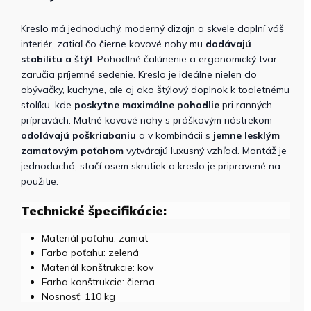
Kreslo má jednoduchý, moderný dizajn a skvele doplní váš
interiér, zatiaľ čo čierne kovové nohy mu
dodávajú
stabilitu a štýl
. Pohodlné čalúnenie a ergonomický tvar
zaručia príjemné sedenie. Kreslo je ideálne nielen do
obývačky, kuchyne, ale aj ako štýlový doplnok k toaletnému
stolíku, kde
poskytne maximálne pohodlie
pri ranných
prípravách. Matné kovové nohy s práškovým nástrekom
odolávajú poškriabaniu
a v kombinácii s
jemne lesklým
zamatovým poťahom
vytvárajú luxusný vzhľad. Montáž je
jednoduchá, stačí osem skrutiek a kreslo je pripravené na
použitie.
Technické špecifikácie:
Materiál poťahu: zamat
Farba poťahu: zelená
Materiál konštrukcie: kov
Farba konštrukcie: čierna
Nosnosť: 110 kg