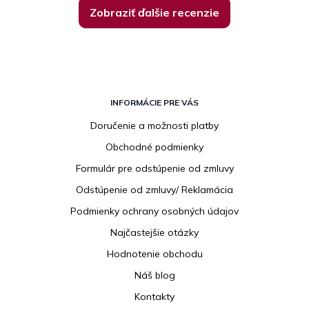
Zobraziť ďalšie recenzie
Z
á
INFORMÁCIE PRE VÁS
p
Doručenie a možnosti platby
ä
Obchodné podmienky
t
i
Formulár pre odstúpenie od zmluvy
e
Odstúpenie od zmluvy/ Reklamácia
Podmienky ochrany osobných údajov
Najčastejšie otázky
Hodnotenie obchodu
Náš blog
Kontakty