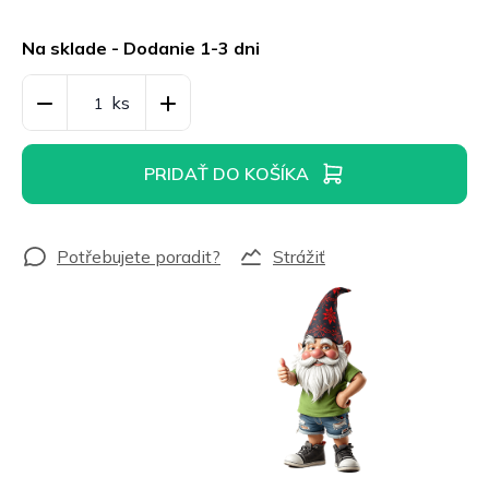
Jednotková
cena:
Na sklade - Dodanie 1-3 dni
PRIDAŤ DO KOŠÍKA
Strážiť