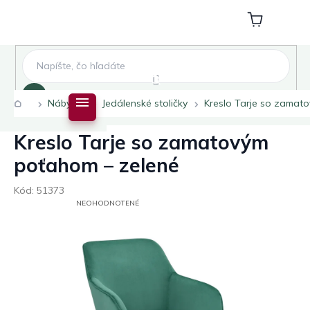
Prejsť
na
Nákupný
obsah
košík
Hľadať
Domov
Nábytok
Jedálenské stoličky
Kreslo Tarje so zamat
Kreslo Tarje so zamatovým
poťahom – zelené
Kód:
51373
PRIEMERNÉ
NEOHODNOTENÉ
HODNOTENIE
PRODUKTU
JE
0,0
Z
5
HVIEZDIČIEK.