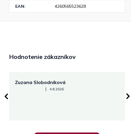
EAN
:
4260565523628
Hodnotenie zákazníkov
Zuzana Slobodníková
R
Hodnotenie obchodu je 5 z 5 hviezdičiek.
|
4.8.2026
su
K