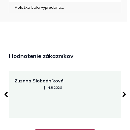
Položka bola vypredaná…
Hodnotenie zákazníkov
Zuzana Slobodníková
R
Hodnotenie obchodu je 5 z 5 hviezdičiek.
|
4.8.2026
su
K