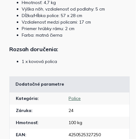
Hmotnosť: 4,7 kg
Výška nôh, vzdialenosť od podlahy: 5 cm
Dĺžka/Hĺbka police: 57 x 28 cm
Vzdialenosť medzi policami: 17 cm
Priemer hrúbky rámu: 2 cm
Farba: matná čierna
Rozsah doručenia:
1 x kovová polica
Dodatočné parametre
Kategória
:
Police
Záruka
:
24
Hmotnosť
:
100 kg
EAN
:
4250525327250