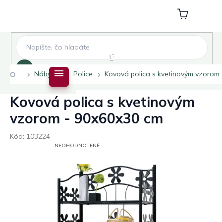
Prejsť
na
Nákupný
obsah
košík
Hľadať
Domov
Nábytok
Police
Kovová polica s kvetinovým vzorom
Kovová polica s kvetinovým
vzorom - 90x60x30 cm
Kód:
103224
PRIEMERNÉ
NEOHODNOTENÉ
HODNOTENIE
PRODUKTU
JE
0,0
Z
5
HVIEZDIČIEK.