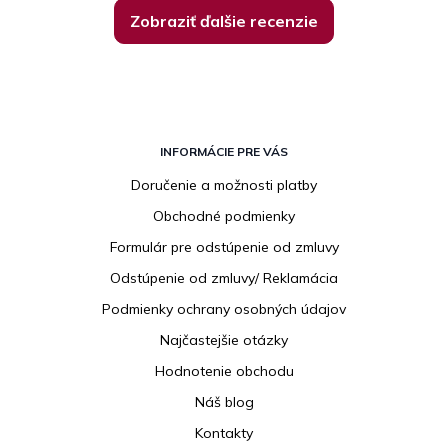
Zobraziť ďalšie recenzie
Z
á
INFORMÁCIE PRE VÁS
p
Doručenie a možnosti platby
ä
Obchodné podmienky
t
i
Formulár pre odstúpenie od zmluvy
e
Odstúpenie od zmluvy/ Reklamácia
Podmienky ochrany osobných údajov
Najčastejšie otázky
Hodnotenie obchodu
Náš blog
Kontakty