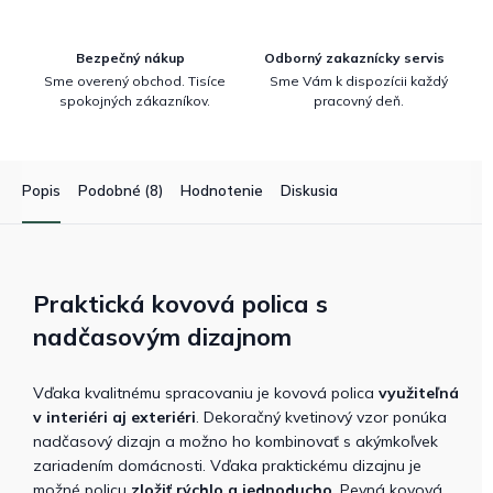
Bezpečný nákup
Odborný zakaznícky servis
Sme overený obchod. Tisíce
Sme Vám k dispozícii každý
spokojných zákazníkov.
pracovný deň.
Popis
Podobné (8)
Hodnotenie
Diskusia
Praktická kovová polica s
nadčasovým dizajnom
Vďaka kvalitnému spracovaniu je kovová polica
využiteľná
v interiéri aj exteriéri
. Dekoračný kvetinový vzor ponúka
nadčasový dizajn a možno ho kombinovať s akýmkoľvek
zariadením domácnosti. Vďaka praktickému dizajnu je
možné policu
zložiť rýchlo a jednoducho
. Pevná kovová