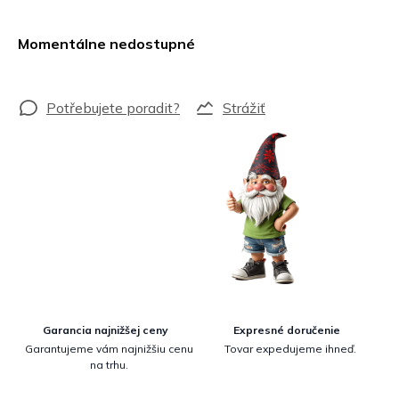
Jednotková
cena:
Momentálne nedostupné
Strážiť
Garancia najnižšej ceny
Expresné doručenie
Garantujeme vám najnižšiu cenu
Tovar expedujeme ihneď.
na trhu.