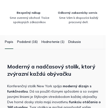
Bezpečný nákup
Odborný zakaznícky servis
Sme overený obchod. Tisíce
Sme Vám k dispozícii každý
spokojných zákazníkov.
pracovný deň.
Popis
Podobné (16)
Hodnotenie (1)
Diskusia
Moderný a nadčasový stolík, ktorý
zvýrazní každú obývačku
Konferenčný stolík New York spája
moderný dizajn s
funkčnosťou
. Dá sa použiť rôznymi spôsobmi a so svojimi
jasnými líniami je štýlovým stredobodom každej obývačky.
Dve horné dosky stola majú inovatívnu
funkciu otáčania o
360 stupňov
. Tvar stolíka je možné prispôsobiť vašim