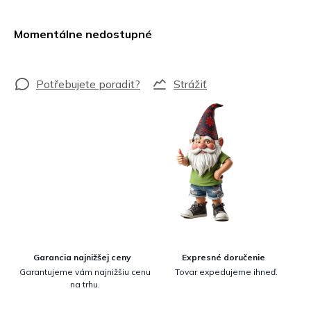
Jednotková
cena:
Momentálne nedostupné
Strážiť
Garancia najnižšej ceny
Expresné doručenie
Garantujeme vám najnižšiu cenu
Tovar expedujeme ihneď.
na trhu.