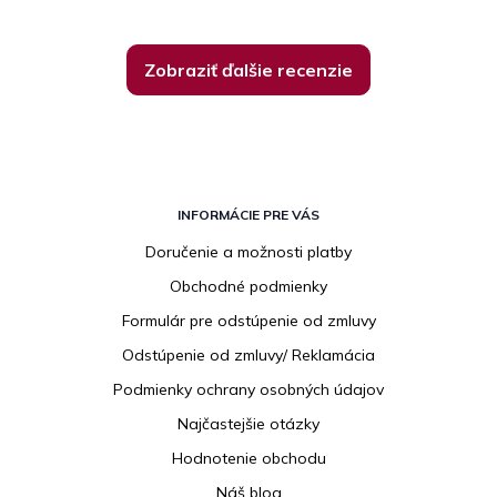
Zobraziť ďalšie recenzie
Z
á
INFORMÁCIE PRE VÁS
p
Doručenie a možnosti platby
ä
Obchodné podmienky
t
i
Formulár pre odstúpenie od zmluvy
e
Odstúpenie od zmluvy/ Reklamácia
Podmienky ochrany osobných údajov
Najčastejšie otázky
Hodnotenie obchodu
Náš blog