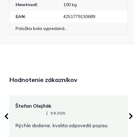
Hmotnosť
:
100 kg
EAN
:
4251779130689
Položka bola vypredaná…
Hodnotenie zákazníkov
Štefan Olejňák
M
Hodnotenie obchodu je 5 z 5 hviezdičiek.
|
9.8.2026
Rýchle dodanie, kvalita odpovedá popisu.
V