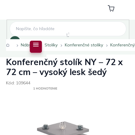
Prejsť
na
Nákupný
obsah
košík
Hľadať
Domov
Nábytok
Stolíky
Konferenčné stolíky
Konferenčný 
Konferenčný stolík NY – 72 x
72 cm – vysoký lesk šedý
Kód:
109644
PRIEMERNÉ
1 HODNOTENIE
HODNOTENIE
PRODUKTU
JE
5,0
Z
5
HVIEZDIČIEK.