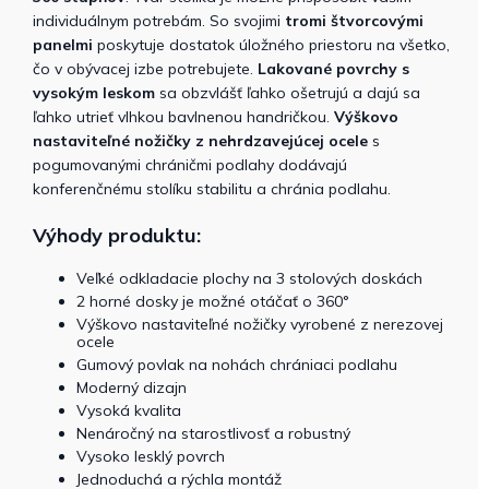
individuálnym potrebám. So svojimi
tromi štvorcovými
panelmi
poskytuje dostatok úložného priestoru na všetko,
čo v obývacej izbe potrebujete.
Lakované povrchy s
vysokým leskom
sa obzvlášť ľahko ošetrujú a dajú sa
ľahko utrieť vlhkou bavlnenou handričkou.
Výškovo
nastaviteľné nožičky z nehrdzavejúcej ocele
s
pogumovanými chráničmi podlahy dodávajú
konferenčnému stolíku stabilitu a chránia podlahu.
Výhody produktu:
Veľké odkladacie plochy na 3 stolových doskách
2 horné dosky je možné otáčať o 360°
Výškovo nastaviteľné nožičky vyrobené z nerezovej
ocele
Gumový povlak na nohách chrániaci podlahu
Moderný dizajn
Vysoká kvalita
Nenáročný na starostlivosť a robustný
Vysoko lesklý povrch
Jednoduchá a rýchla montáž