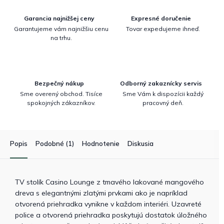
Garancia najnižšej ceny
Expresné doručenie
Garantujeme vám najnižšiu cenu
Tovar expedujeme ihneď.
na trhu.
Bezpečný nákup
Odborný zakaznícky servis
Sme overený obchod. Tisíce
Sme Vám k dispozícii každý
spokojných zákazníkov.
pracovný deň.
Popis
Podobné (1)
Hodnotenie
Diskusia
TV stolík Casino Lounge z tmavého lakované mangového
dreva s elegantnými zlatými prvkami ako je napríklad
otvorená priehradka vynikne v každom interiéri. Uzavreté
police a otvorená priehradka poskytujú dostatok úložného