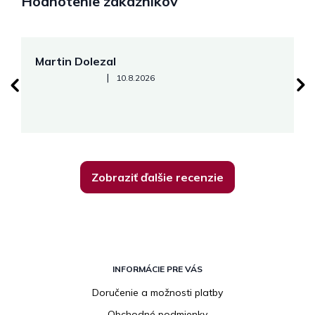
Hodnotenie zákazníkov
Martin Dolezal
Š
Hodnotenie obchodu je 5 z 5 hviezdičiek.
|
10.8.2026
R
Zobraziť ďalšie recenzie
Z
á
INFORMÁCIE PRE VÁS
p
Doručenie a možnosti platby
ä
Obchodné podmienky