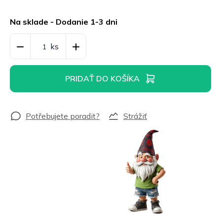
Jednotková
cena:
Na sklade - Dodanie 1-3 dni
PRIDAŤ DO KOŠÍKA
Strážiť