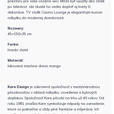
priestoru pre vaše osobné veci. Môže byť využitý ako stolík
po televízor, ale skvele ho vedia doplniť aj kvety či
dekorácie. TV stolík Casino Lounge je elegantným kusom
nábytku do modernej domácnosti.
Rozmery:
45×150×35 cm
Farba:
hnedo zlatá
Materiál:
lakované masívne drevo mango
Kare Design
je súkromná spoločnosť s medzinárodnou
pôsobnosťou v oblasti nábytku, osvetlenia a bytových
doplnkov. Spoločnosť Kare pôsobí na trhu už 40 rokov. Od
roku 1981 značka Kare symbolizuje nápady na zariadenie,
ktoré sú jedinečné a vždy plné fantázie a inšpirácie. Ich