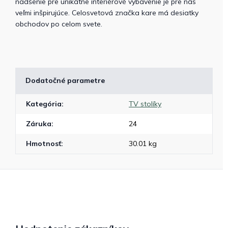
nadšenie pre unikátne interiérové vybavenie je pre nás
veľmi inšpirujúce. Celosvetová značka kare má desiatky
obchodov po celom svete.
Dodatočné parametre
Kategória
:
TV stolíky
Záruka
:
24
Hmotnosť
:
30.01 kg