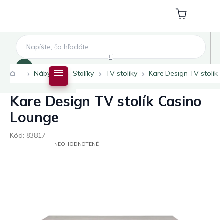
Prejsť
na
Nákupný
obsah
košík
Hľadať
Domov
Nábytok
Stolíky
TV stolíky
Kare Design TV stolí
Kare Design TV stolík Casino
Lounge
Kód:
83817
PRIEMERNÉ
NEOHODNOTENÉ
HODNOTENIE
PRODUKTU
JE
0,0
Z
5
HVIEZDIČIEK.