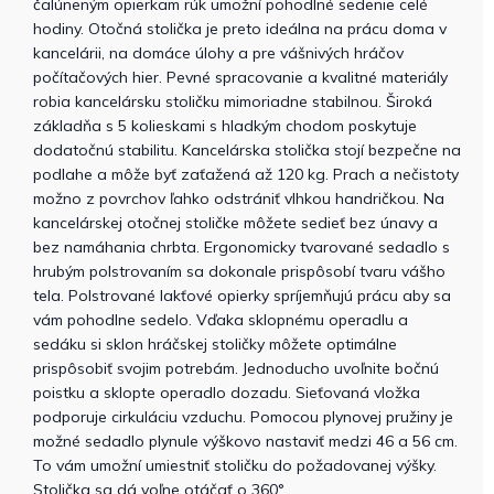
čalúneným opierkam rúk umožní pohodlné sedenie celé
hodiny. Otočná stolička je preto ideálna na prácu doma v
kancelárii, na domáce úlohy a pre vášnivých hráčov
počítačových hier. Pevné spracovanie a kvalitné materiály
robia kancelársku stoličku mimoriadne stabilnou. Široká
základňa s 5 kolieskami s hladkým chodom poskytuje
dodatočnú stabilitu. Kancelárska stolička stojí bezpečne na
podlahe a môže byť zaťažená až 120 kg. Prach a nečistoty
možno z povrchov ľahko odstrániť vlhkou handričkou. Na
kancelárskej otočnej stoličke môžete sedieť bez únavy a
bez namáhania chrbta. Ergonomicky tvarované sedadlo s
hrubým polstrovaním sa dokonale prispôsobí tvaru vášho
tela. Polstrované lakťové opierky spríjemňujú prácu aby sa
vám pohodlne sedelo. Vďaka sklopnému operadlu a
sedáku si sklon hráčskej stoličky môžete optimálne
prispôsobiť svojim potrebám. Jednoducho uvoľnite bočnú
poistku a sklopte operadlo dozadu. Sieťovaná vložka
podporuje cirkuláciu vzduchu. Pomocou plynovej pružiny je
možné sedadlo plynule výškovo nastaviť medzi 46 a 56 cm.
To vám umožní umiestniť stoličku do požadovanej výšky.
Stolička sa dá voľne otáčať o 360°.