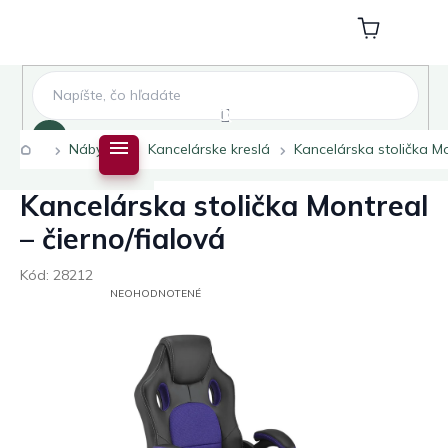
Prejsť
na
Nákupný
obsah
košík
Hľadať
Domov
Nábytok
Kancelárske kreslá
Kancelárska stolička Mo
Kancelárska stolička Montreal
– čierno/fialová
Kód:
28212
PRIEMERNÉ
NEOHODNOTENÉ
HODNOTENIE
PRODUKTU
JE
0,0
Z
5
HVIEZDIČIEK.