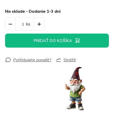
Jednotková
cena:
Na sklade - Dodanie 1-3 dni
PRIDAŤ DO KOŠÍKA
Strážiť