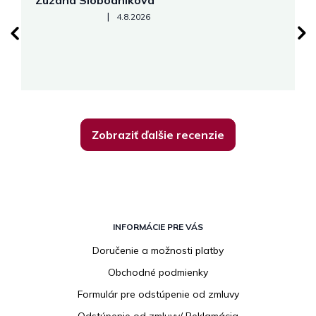
Zuzana Slobodníková
R
Hodnotenie obchodu je 5 z 5 hviezdičiek.
|
4.8.2026
su
K
Zobraziť ďalšie recenzie
Z
á
INFORMÁCIE PRE VÁS
p
Doručenie a možnosti platby
ä
Obchodné podmienky
t
i
Formulár pre odstúpenie od zmluvy
e