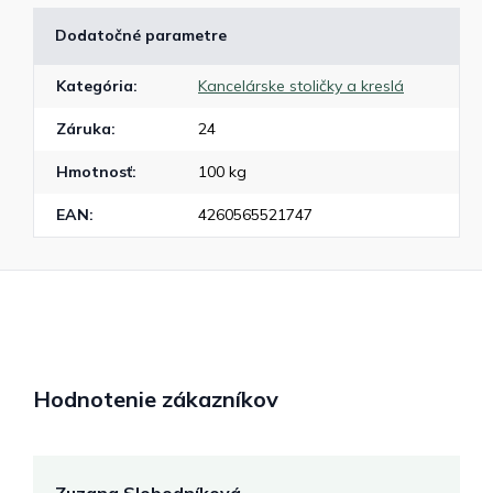
Dodatočné parametre
Kategória
:
Kancelárske stoličky a kreslá
Záruka
:
24
Hmotnosť
:
100 kg
EAN
:
4260565521747
Hodnotenie zákazníkov