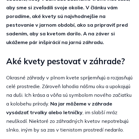
aby sme si zveľadili svoje okolie. V článku vám
poradíme, aké kvety sú najvhodnejšie na
pestovanie v jarnom období, ako sa pripraviť pred
sadením, aby sa kvetom darilo. A na záver si
ukážeme pár inšpirácií na jarnú záhradu.
Aké kvety pestovať v záhrade?
Okrasné záhrady v plnom kvete spríjemňujú a rozjasňujú
celé prostredie. Zároveň lahodia nášmu oku a upokojujú
na duši. Ich krása a vôňa sú symbolom nového začiatku
a kolobehu prírody.
Na jar môžeme v záhrade
vysádzať trvalky alebo letničky
, im slabší mráz
neuškodí. Niektoré zo záhradných kvetov nepotrebujú
slnko, iným by sa zas v tienistom prostredí nedarilo.