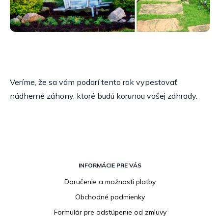
Veríme, že sa vám podarí tento rok vypestovať
nádherné záhony, ktoré budú korunou vašej záhrady.
Z
á
INFORMÁCIE PRE VÁS
p
Doručenie a možnosti platby
ä
Obchodné podmienky
t
i
Formulár pre odstúpenie od zmluvy