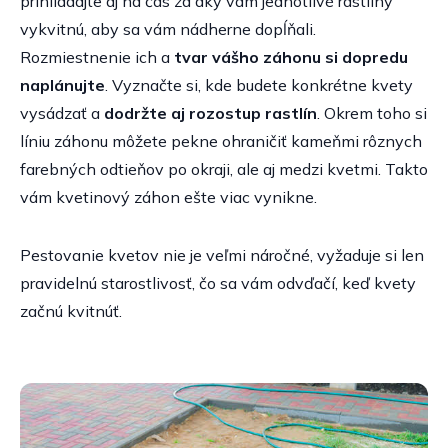
prihliadajte aj na čas za aký vám jednotlivé rastliny
vykvitnú, aby sa vám nádherne dopĺňali.
Rozmiestnenie ich a
tvar vášho záhonu si dopredu
naplánujte
. Vyznačte si, kde budete konkrétne kvety
vysádzať a
dodržte aj rozostup rastlín
. Okrem toho si
líniu záhonu môžete pekne ohraničiť kameňmi rôznych
farebných odtieňov po okraji, ale aj medzi kvetmi. Takto
vám kvetinový záhon ešte viac vynikne.
Pestovanie kvetov nie je veľmi náročné, vyžaduje si len
pravidelnú starostlivosť, čo sa vám odvďačí, keď kvety
začnú kvitnúť.