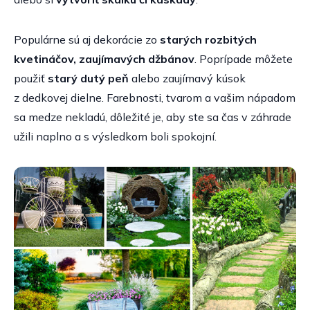
Populárne sú aj dekorácie zo
starých rozbitých
kvetináčov, zaujímavých džbánov
. Poprípade môžete
použiť
starý dutý peň
alebo zaujímavý kúsok
z dedkovej dielne. Farebnosti, tvarom a vašim nápadom
sa medze nekladú, dôležité je, aby ste sa čas v záhrade
užili naplno a s výsledkom boli spokojní.