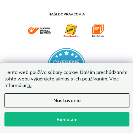
NAŠI DOPRAVCOVIA
Tento web používa súbory cookie. Ďalším prechádzaním
tohto webu vyjadrujete súhlas s ich používaním. Viac
informácií
tu
.
Nastavenie
Vytvoril Shoptet Premium
Copyright 2026
InternetovaZahrada.sk
. Všetky práva vyhradené.
Súhlasím