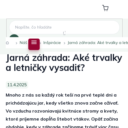
Prejsť
na
Nákupný
obsah
košík
Hľadať
Domov
Náš blog
Inšpirácie
Jarná záhrada: Aké trvalky a let
Jarná záhrada: Aké trvalky
a letničky vysadiť?
11.4.2025
Mnoho z nás sa každý rok teší na prvé teplé dni a
prichádzajúcu jar, kedy všetko znova začne ožívať.
Vo vzduchu rozvoniavajú kvitnúce stromy a kvety,
ktoré príjemne dopĺňa štebot vtákov. Opäť začína
obdobie, kedy v záhrade začíname tráviť viac času,