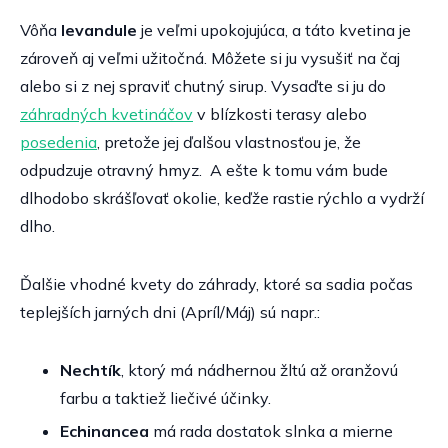
Vôňa
levandule
je veľmi upokojujúca, a táto kvetina je
zároveň aj veľmi užitočná. Môžete si ju vysušiť na čaj
alebo si z nej spraviť chutný sirup. Vysaďte si ju do
záhradných kvetináčov
v blízkosti terasy alebo
posedenia
, pretože jej ďalšou vlastnosťou je, že
odpudzuje otravný hmyz. A ešte k tomu vám bude
dlhodobo skrášľovať okolie, keďže rastie rýchlo a vydrží
dlho.
Ďalšie vhodné kvety do záhrady, ktoré sa sadia počas
teplejších jarných dni (Apríl/Máj) sú napr.:
Nechtík
, ktorý má nádhernou žltú až oranžovú
farbu a taktiež liečivé účinky.
Echinancea
má rada dostatok slnka a mierne