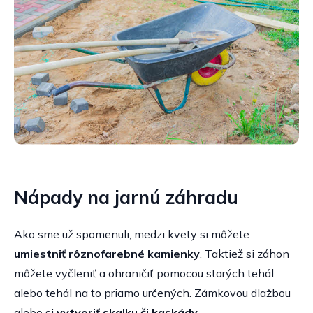
Nápady na jarnú záhradu
Ako sme už spomenuli, medzi kvety si môžete
umiestniť rôznofarebné kamienky
. Taktiež si záhon
môžete vyčleniť a ohraničiť pomocou starých tehál
alebo tehál na to priamo určených. Zámkovou dlažbou
alebo si
vytvoriť skalku či kaskády
.