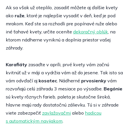
Ak sa však už oteplilo, zasadiť môžete aj ďalšie kvety
ako
ruže
, ktoré je najlepšie vysadiť v deň, keď je pod
mrakom. Keď ste sa rozhodli pre popínavé ruže alebo
iné ťahavé kvety, určite oceníte
dekoračný oblúk
, na
ktorom nádherne vyniknú a doplnia priestor vašej
záhrady.
Karafiáty
zasaďte v apríli, prvé kvety vám začnú
kvitnúť už v máji a vydržia vám až do jesene. Tak isto sa
vám odvďačí aj
kosatec
. Nádherné
prvosienky
vám
rozvoňajú celú záhradu 3 mesiace po výsadbe.
Begónie
sú kvety rôznych farieb, paleta je skutočne široká,
hlavne majú rady dostatočnú zálievku. Tú si v záhrade
viete zabezpečiť
zavlažovačmi
alebo
hadicou
s automatickým navijakom
.