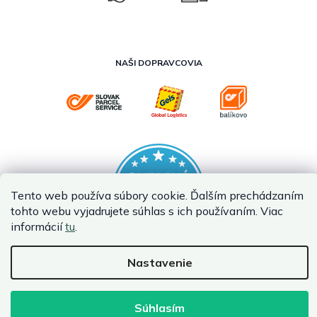
NAŠI DOPRAVCOVIA
Tento web používa súbory cookie. Ďalším prechádzaním
tohto webu vyjadrujete súhlas s ich používaním. Viac
informácií
tu
.
Nastavenie
Vytvoril Shoptet Premium
Copyright 2026
InternetovaZahrada.sk
. Všetky práva vyhradené.
Súhlasím