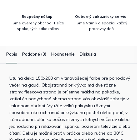
Bezpečný nákup
Odborný zakaznícky servis
Sme overený obchod. Tisíce
Sme Vám k dispozícii každý
spokojných zákazníkov.
pracovný deň.
Popis
Podobné (3)
Hodnotenie
Diskusia
Útulná deka 150x200 cm v tmavošedej farbe pre pohodový
večer na gauči. Obojstranná prikrývka má dve rôzne
strany: fleecová strana je príjemne mäkká na pokožke,
zatiaľ čo nadýchaná sherpa strana vás obzvlášť zahreje v
chladnom období. Využite veľkú prikrývku rôznymi
spôsobmi: ako ochrannú prikrývku na posteľ alebo gauč, v
záhradnom salóniku počas miernych letných večerov alebo
jednoducho pri relaxovaní, spánku, pozeraní televízie alebo
čítaní. Deku je možné prať v práčke alebo ručne do 30°C.
Kvalitná deka s dvojitými švami je nekrčivá, drží tvar a je