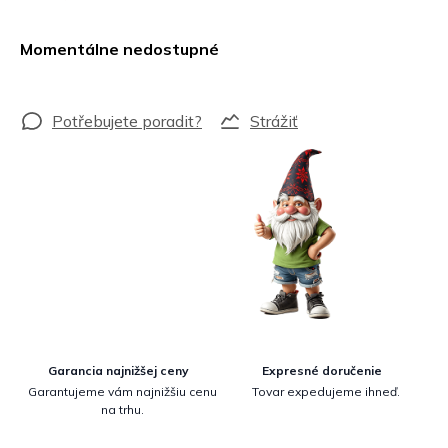
Jednotková
cena:
Momentálne nedostupné
Strážiť
Garancia najnižšej ceny
Expresné doručenie
Garantujeme vám najnižšiu cenu
Tovar expedujeme ihneď.
na trhu.