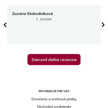
Zuzana Slobodníková
R
Hodnotenie obchodu je 5 z 5 hviezdičiek.
|
4.8.2026
su
K
Zobraziť ďalšie recenzie
Z
á
INFORMÁCIE PRE VÁS
p
Doručenie a možnosti platby
ä
Obchodné podmienky
t