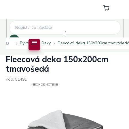
Prejsť
na
Nákupný
obsah
košík
Hľadať
Domov
Bývanie
Deky
Fleecová deka 150x200cm tmavošed
Fleecová deka 150x200cm
tmavošedá
Kód:
51491
PRIEMERNÉ
NEOHODNOTENÉ
HODNOTENIE
PRODUKTU
JE
0,0
Z
5
HVIEZDIČIEK.