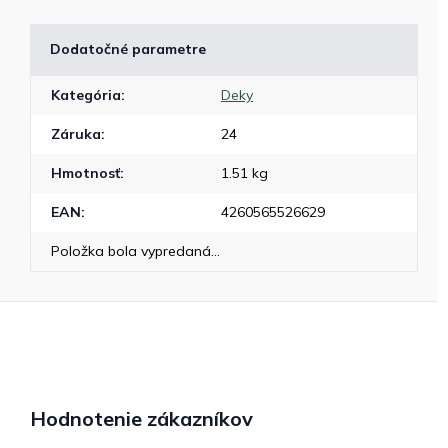
Dodatočné parametre
Kategória
:
Deky
Záruka
:
24
Hmotnosť
:
1.51 kg
EAN
:
4260565526629
Položka bola vypredaná…
Hodnotenie zákazníkov