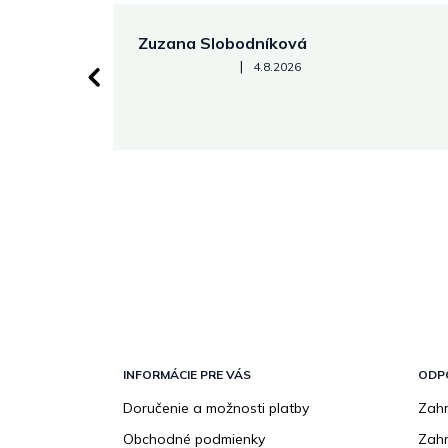
Zuzana Slobodníková
Hodnotenie obchodu je 5 z 5 hviezdičiek.
|
4.8.2026
 stránke.
Z
á
p
INFORMÁCIE PRE VÁS
ODP
ä
Doručenie a možnosti platby
Zahr
t
Obchodné podmienky
Zah
i