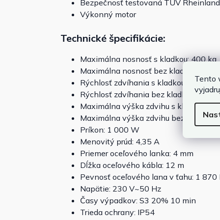
Bezpečnosť testovaná TÜV Rheinland
Výkonný motor
Technické špecifikácie:
Maximálna nosnosť s kladkou: 400 kg
Maximálna nosnosť bez kladky: 200 k
Tento 
Rýchlosť zdvíhania s kladkou: 4 m/min
vyjadru
Rýchlosť zdvíhania bez kladky: 8 m/mi
Maximálna výška zdvihu s kladkou: 6 
Nas
Maximálna výška zdvihu bez kladky: 
Príkon: 1 000 W
Menovitý prúd: 4,35 A
Priemer oceľového lanka: 4 mm
Dĺžka oceľového kábla: 12 m
Pevnosť oceľového lana v ťahu: 1 87
Napätie: 230 V~50 Hz
Časy výpadkov: S3 20% 10 min
Trieda ochrany: IP54