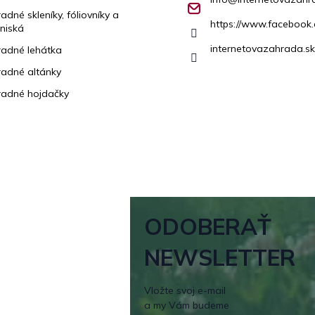
adné skleníky, fóliovníky a
https://www.facebook.
niská
internetovazahrada.sk
adné lehátka
adné altánky
adné hojdačky
ODOBERAŤ
NEWSLETTER
Vložte svoj e-mail
a my Vám budeme