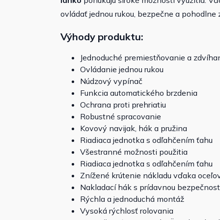
lanko
ponúkajú široké možnosti využitia.
Vď
ovládať
jednou rukou, bezpečne a pohodlne
Výhody produktu:
Jednoduché premiestňovanie a zdvíha
Ovládanie jednou rukou
Núdzový vypínač
Funkcia automatického brzdenia
Ochrana proti prehriatiu
Robustné spracovanie
Kovový navijak, hák a pružina
Riadiaca jednotka
s odľahčením ťahu
Všestranné možnosti použitia
Riadiaca jednotka s odľahčením ťahu
Znížené krútenie nákladu vďaka oceľo
Nakladací hák
s prídavnou bezpečnos
Rýchla a jednoduchá montáž
Vysoká rýchlosť rolovania