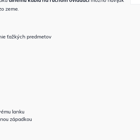
aka
dlhému káblu na ručnom ovládači
možno navijak
zo zeme.
nie ťažkých predmetov
vému lanku
tnou západkou