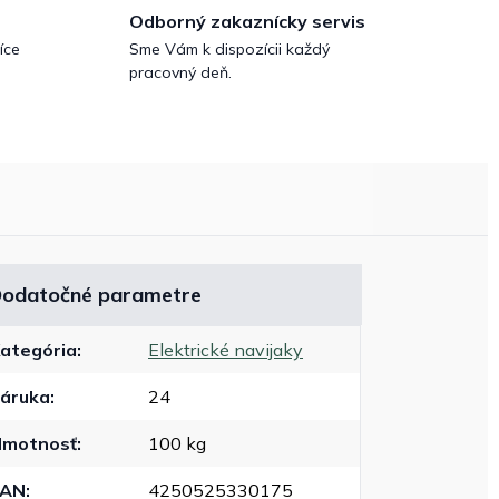
Odborný zakaznícky servis
íce
Sme Vám k dispozícii každý
pracovný deň.
odatočné parametre
ategória
:
Elektrické navijaky
áruka
:
24
motnosť
:
100 kg
EAN
:
4250525330175