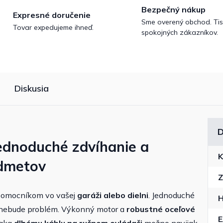
Bezpečný nákup
Expresné doručenie
Sme overený obchod. Tis
Tovar expedujeme ihneď.
spokojných zákazníkov.
Diskusia
D
ednoduché zdvíhanie a
K
edmetov
Z
 pomocníkom vo vašej
garáži alebo dielni
. Jednoduché
H
 nebude problém. Výkonný motor a
robustné oceľové