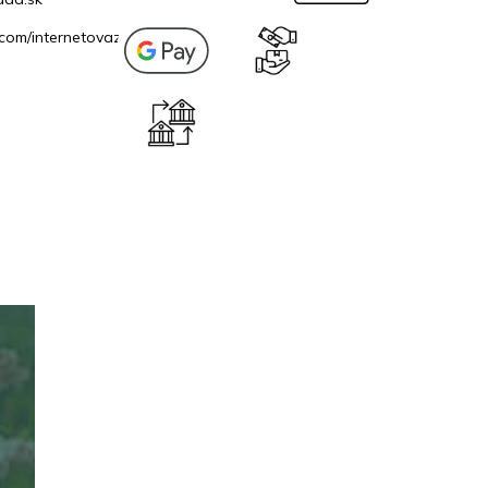
com/internetovazahrada.sk/