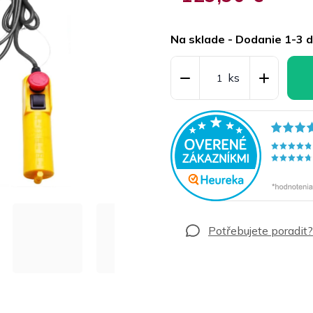
Jednotková
cena:
Na sklade - Dodanie 1-3 d