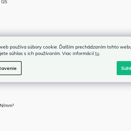
 GS
g
web používa súbory cookie. Ďalším prechádzaním tohto web
jete súhlas s ich používaním. Viac informácií
tu
.
n
m
tavenie
Súh
12 m
0 N/mm²