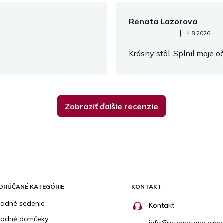
Renata Lazorova
Hodnotenie obchodu je 5 z 
|
4.8.2026
Krásny stôl. Splnil moje 
Zobraziť ďalšie recenzie
ORÚČANÉ KATEGÓRIE
KONTAKT
adné sedenie
Kontakt
radné domčeky
info
@
internetovazahr