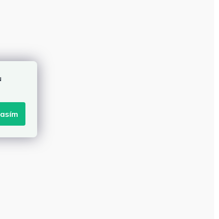
u
lasím