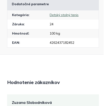
Dodatočné parametre
Kategória
:
Detský stolný tenis
Záruka
:
24
Hmotnosť
:
100 kg
EAN
:
4262437182452
Hodnotenie zákazníkov
Zuzana Slobodníková
R