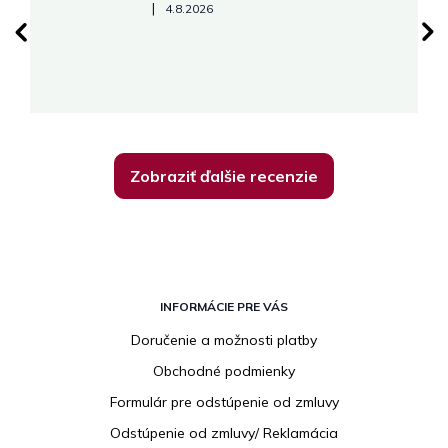
Hodnotenie obchodu je 5 z 5 hviezdičiek.
|
4.8.2026
su
K
Zobraziť ďalšie recenzie
Z
á
INFORMÁCIE PRE VÁS
p
Doručenie a možnosti platby
ä
Obchodné podmienky
t
i
Formulár pre odstúpenie od zmluvy
e
Odstúpenie od zmluvy/ Reklamácia