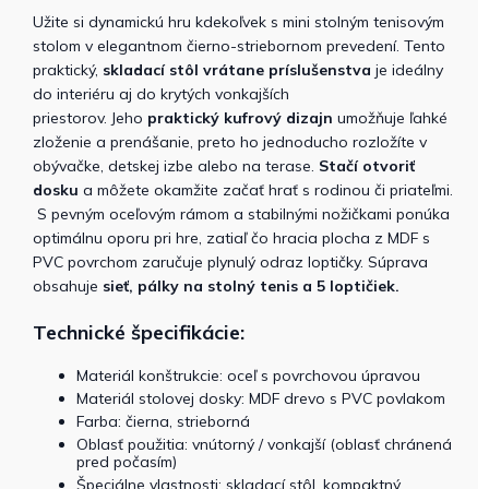
Užite si dynamickú hru kdekoľvek s mini stolným tenisovým
stolom v elegantnom čierno-striebornom prevedení. Tento
praktický,
skladací stôl vrátane príslušenstva
je ideálny
do interiéru aj do krytých vonkajších
priestorov.
Jeho
praktický kufrový dizajn
umožňuje ľahké
zloženie a prenášanie, preto ho
jednoducho rozložíte v
obývačke, detskej izbe alebo na terase.
Stačí otvoriť
dosku
a môžete okamžite začať hrať s rodinou či priateľmi.
S pevným oceľovým rámom a stabilnými nožičkami ponúka
optimálnu oporu pri hre, zatiaľ čo hracia plocha z MDF s
PVC povrchom zaručuje plynulý odraz loptičky.
Súprava
obsahuje
sieť, pálky na stolný tenis a 5 loptičiek.
Technické špecifikácie:
Materiál konštrukcie: oceľ s povrchovou úpravou
Materiál stolovej dosky: MDF drevo s PVC povlakom
Farba: čierna, strieborná
Oblasť použitia: vnútorný / vonkajší (oblasť chránená
pred počasím)
Špeciálne vlastnosti: skladací stôl, kompaktný,