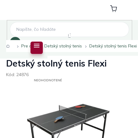
Prejsť
na
Nákupný
obsah
košík
Hľadať
Domov
Pre deti
Detský stolný tenis
Detský stolný tenis Flexi
Detský stolný tenis Flexi
Kód:
24876
PRIEMERNÉ
NEOHODNOTENÉ
HODNOTENIE
PRODUKTU
JE
0,0
Z
5
HVIEZDIČIEK.