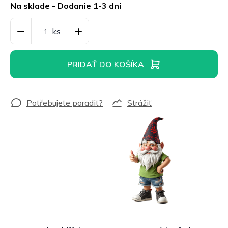
cena:
Na sklade - Dodanie 1-3 dni
PRIDAŤ DO KOŠÍKA
Strážiť