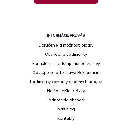
Z
á
INFORMÁCIE PRE VÁS
p
Doručenie a možnosti platby
ä
Obchodné podmienky
t
i
Formulár pre odstúpenie od zmluvy
e
Odstúpenie od zmluvy/ Reklamácia
Podmienky ochrany osobných údajov
Najčastejšie otázky
Hodnotenie obchodu
Náš blog
Kontakty