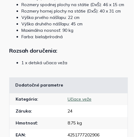
Rozmery spodnej plochy na státie (DxŠ):
46 x 15 cm
Rozmery hornej plochy na státie (DxŠ): 40 x 31 cm
Výška prvého nášľapu: 22 cm
Výška druhého nášľapu: 45 cm
Maximálna nosnosť: 90 kg
Farba: biela/prírodná
Rozsah doručenia:
1 x detská učiaca veža
Dodatočné parametre
Kategória
:
Učiace veže
Záruka
:
24
Hmotnosť
:
8.75 kg
EAN
:
4251777202906