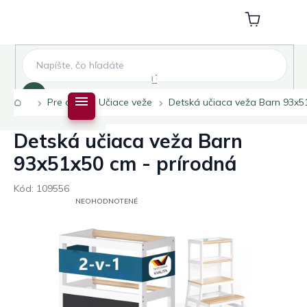
Prejsť
na
Nákupný
obsah
košík
Hľadať
Domov
Pre deti
Učiace veže
Detská učiaca veža Barn 93x5
Detská učiaca veža Barn
93x51x50 cm - prírodná
Kód:
109556
PRIEMERNÉ
NEOHODNOTENÉ
HODNOTENIE
PRODUKTU
JE
0,0
Z
5
HVIEZDIČIEK.