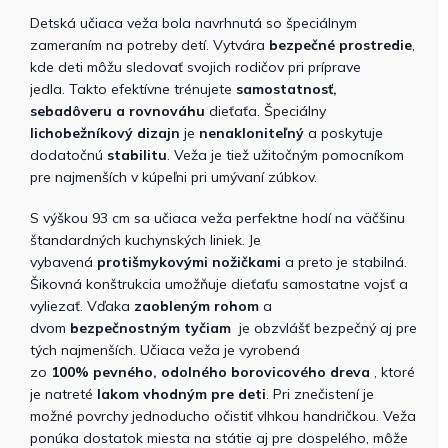
Detská učiaca veža bola navrhnutá so špeciálnym
zameraním na potreby detí. Vytvára
bezpečné prostredie
,
kde deti môžu sledovať svojich rodičov pri príprave
jedla. Takto efektívne trénujete
samostatnosť,
sebadôveru a rovnováhu
dieťaťa. Špeciálny
lichobežníkový dizajn
je
nenakloniteľný
a poskytuje
dodatočnú
stabilitu
. Veža je tiež užitočným pomocníkom
pre najmenších v kúpeľni pri umývaní zúbkov.
S výškou 93 cm sa učiaca veža perfektne hodí na väčšinu
štandardných kuchynských liniek. Je
vybavená
protišmykovými nožičkami
a preto je stabilná.
Šikovná konštrukcia umožňuje dieťaťu samostatne vojsť a
vyliezať. Vďaka
zaobleným rohom
a
dvom
bezpečnostným tyčiam
je obzvlášť bezpečný aj pre
tých najmenších. Učiaca veža je vyrobená
zo
100%
pevného, ​​odolného borovicového dreva
, ktoré
je natreté
lakom vhodným pre deti
. Pri znečistení je
možné povrchy jednoducho očistiť vlhkou handričkou. Veža
ponúka dostatok miesta na státie aj pre dospelého, môže