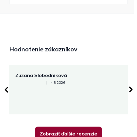
Hodnotenie zákazníkov
Zuzana Slobodníková
R
Hodnotenie obchodu je 5 z 5 hviezdičiek.
|
4.8.2026
su
K
Zobraziť ďalšie recenzie