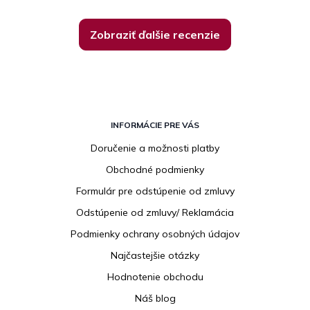
Zobraziť ďalšie recenzie
Z
á
INFORMÁCIE PRE VÁS
p
Doručenie a možnosti platby
ä
Obchodné podmienky
t
i
Formulár pre odstúpenie od zmluvy
e
Odstúpenie od zmluvy/ Reklamácia
Podmienky ochrany osobných údajov
Najčastejšie otázky
Hodnotenie obchodu
Náš blog