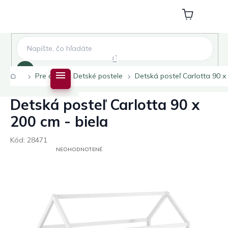
Prejsť
na
Nákupný
obsah
košík
Hľadať
Domov
Pre deti
Detské postele
Detská posteľ Carlotta 90 x 
Detská posteľ Carlotta 90 x
200 cm - biela
Kód:
28471
PRIEMERNÉ
NEOHODNOTENÉ
HODNOTENIE
PRODUKTU
JE
0,0
Z
5
HVIEZDIČIEK.