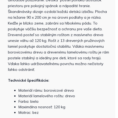
priestoru pre pokojný spánok a nápadité hranie.
Škandinávsky dizajn ozdobí každú detskú izbičku. Plocha
na ležanie 90 x 200 cm je na úrovni podlahy a je nízka.
Keďže je blízko zeme, zabráni sa hlbokému pádu. To
poskytuje väčšiu bezpečnosť a ochranu pre vaše dieťa.
Drevená posteľ so stabilným roštom z masívneho dreva
unesie ​​váhu až 120 kg. Rošt z 13 drevených pružinových
lamiel poskytuje dostatočnú stabilitu. Vďaka masívnemu
borovicovému drevu a drevenému lamelovému roštu je rám
postele stabilný a ideálny pre deti, ktoré sa rady hrajú.
Vďaka ľahko udržiavateľnému povrchu možno nečistoty
ľahko odstrániť.
Technické špecifikácie:
Materiál rámu: borovicové drevo
Materiál lamelového roštu: drevo
Farba: biela
Maximálna nosnosť: 120 kg
Matrac: bez