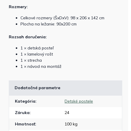
Rozmery:
Celkové rozmery (ŠxDxV): 98 x 206 x 142 cm
Plocha na ležanie: 90x200 cm
Rozsah doručenia:
1 × detská posteľ
1 × lamelový rošt
1 × strecha
1 × návod na montáž
Dodatočné parametre
Kategória
:
Detské postele
Záruka
:
24
Hmotnosť
:
100 kg