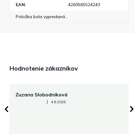
EAN
:
4260565524243
Položka bola vypredaná…
Hodnotenie zákazníkov
Zuzana Slobodníková
R
Hodnotenie obchodu je 5 z 5 hviezdičiek.
|
4.8.2026
su
K