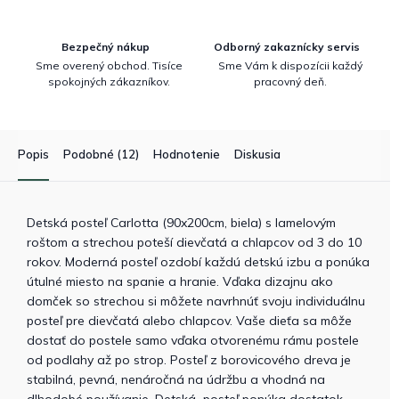
Bezpečný nákup
Odborný zakaznícky servis
Sme overený obchod. Tisíce
Sme Vám k dispozícii každý
spokojných zákazníkov.
pracovný deň.
Popis
Podobné (12)
Hodnotenie
Diskusia
Detská posteľ Carlotta (90x200cm, biela) s lamelovým
roštom a strechou poteší dievčatá a chlapcov od 3 do 10
rokov. Moderná posteľ ozdobí každú detskú izbu a ponúka
útulné miesto na spanie a hranie. Vďaka dizajnu ako
domček so strechou si môžete navrhnúť svoju individuálnu
posteľ pre dievčatá alebo chlapcov. Vaše dieťa sa môže
dostať do postele samo vďaka otvorenému rámu postele
od podlahy až po strop. Posteľ z borovicového dreva je
stabilná, pevná, nenáročná na údržbu a vhodná na
dlhodobé používanie. Detská posteľ ponúka dostatok