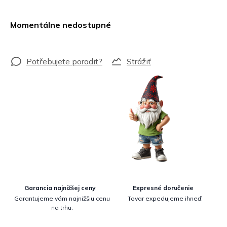
Jednotková
cena:
Momentálne nedostupné
Strážiť
Garancia najnižšej ceny
Expresné doručenie
Garantujeme vám najnižšiu cenu
Tovar expedujeme ihneď.
na trhu.