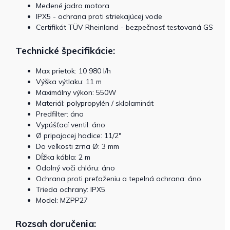
Medené jadro motora
IPX5 - ochrana proti striekajúcej vode
Certifikát TÜV Rheinland - bezpečnosť testovaná GS
Technické špecifikácie:
Max prietok: 10 980 l/h
Výška výtlaku: 11 m
Maximálny výkon: 550W
Materiál: polypropylén / sklolaminát
Predfilter: áno
Vypúšťací ventil: áno
Ø pripajacej hadice: 11/2"
Do veľkosti zrna Ø: 3 mm
Dĺžka kábla: 2 m
Odolný voči chlóru: áno
Ochrana proti preťaženiu a tepelná ochrana: áno
Trieda ochrany: IPX5
Model: MZPP27
Rozsah doručenia: