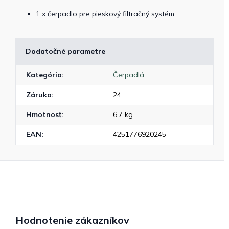
1 x čerpadlo pre pieskový filtračný systém
Dodatočné parametre
Kategória
:
Čerpadlá
Záruka
:
24
Hmotnosť
:
6.7 kg
EAN
:
4251776920245
Hodnotenie zákazníkov