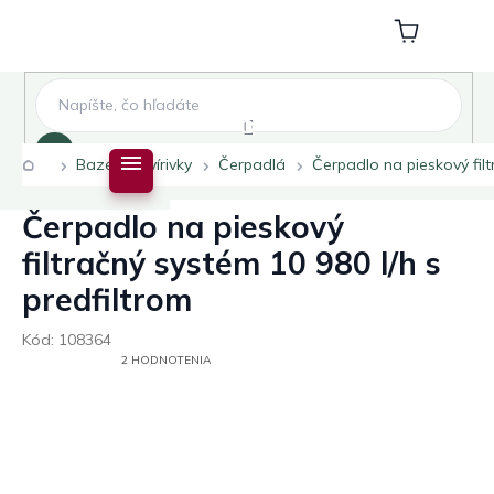
Prejsť
na
Nákupný
obsah
košík
Hľadať
Domov
Bazény a vírivky
Čerpadlá
Čerpadlo na pieskový filt
Čerpadlo na pieskový
filtračný systém 10 980 l/h s
predfiltrom
Kód:
108364
PRIEMERNÉ
2 HODNOTENIA
HODNOTENIE
PRODUKTU
JE
5,0
Z
5
HVIEZDIČIEK.