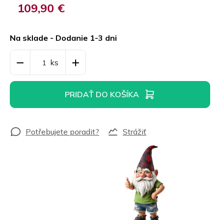
109,90 €
Jednotková
cena:
Na sklade - Dodanie 1-3 dni
PRIDAŤ DO KOŠÍKA
Strážiť