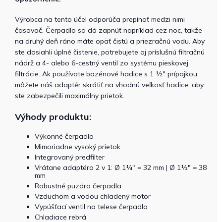
Výrobca na tento účel odporúča prepínať medzi nimi
časovač. Čerpadlo sa dá zapnúť napríklad cez noc, takže
na druhý deň ráno máte opäť čistú a priezračnú vodu. Aby
ste dosiahli úplné čistenie, potrebujete aj príslušnú filtračnú
nádrž a 4- alebo 6-cestný ventil zo systému pieskovej
filtrácie. Ak používate bazénové hadice s 1 ½" prípojkou,
môžete náš adaptér skrátiť na vhodnú veľkosť hadice, aby
ste zabezpečili maximálny prietok.
Výhody produktu:
Výkonné čerpadlo
Mimoriadne vysoký prietok
Integrovaný predfilter
Vrátane adaptéra 2 v 1: Ø 1¼" = 32 mm | Ø 1½" = 38
mm
Robustné puzdro čerpadla
Vzduchom a vodou chladený motor
Vypúšťací ventil na telese čerpadla
Chladiace rebrá