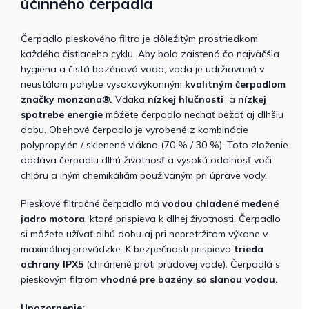
účinného
čerpadla
Čerpadlo pieskového filtra je dôležitým prostriedkom
každého čistiaceho cyklu. Aby bola zaistená čo najväčšia
hygiena a čistá bazénová voda, voda je udržiavaná v
neustálom pohybe vysokovýkonným
kvalitným čerpadlom
značky monzana®.
Vďaka
nízkej hlučnosti
a
nízkej
spotrebe energie
môžete čerpadlo nechať bežať aj dlhšiu
dobu. Obehové čerpadlo je vyrobené z kombinácie
polypropylén / sklenené vlákno (70 % / 30 %). Toto zloženie
dodáva čerpadlu dlhú životnosť a vysokú odolnosť voči
chlóru a iným chemikáliám používaným pri úprave vody.
Pieskové filtračné čerpadlo má
vodou chladené medené
jadro motora
, ktoré prispieva k dlhej životnosti. Čerpadlo
si môžete užívať dlhú dobu aj pri nepretržitom výkone v
maximálnej prevádzke. K bezpečnosti prispieva
trieda
ochrany IPX5
(chránené proti prúdovej vode). Čerpadlá s
pieskovým filtrom
vhodné pre bazény so slanou vodou.
Upozornenie: