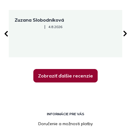
Zuzana Slobodníková
R
Hodnotenie obchodu je 5 z 5 hviezdičiek.
|
4.8.2026
su
K
Zobraziť ďalšie recenzie
Z
á
INFORMÁCIE PRE VÁS
p
Doručenie a možnosti platby
ä