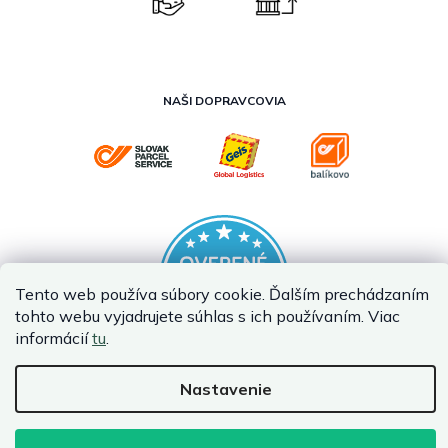
NAŠI DOPRAVCOVIA
Tento web používa súbory cookie. Ďalším prechádzaním
tohto webu vyjadrujete súhlas s ich používaním. Viac
informácií
tu
.
Nastavenie
Vytvoril Shoptet
Copyright 2026
InternetovaZahrada.sk
. Všetky práva vyhradené.