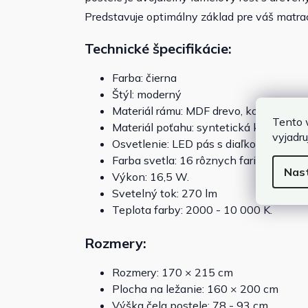
Predstavuje optimálny základ pre váš matr
Technické špecifikácie:
Farba: čierna
Štýl: moderný
Materiál rámu: MDF drevo, kov
Tento 
Materiál poťahu: syntetická koža (84
vyjadru
Osvetlenie: LED pás s diaľkovým ovlá
Farba svetla: 16 rôznych farieb
Nas
Výkon: 16,5 W.
Svetelný tok: 270 lm
Teplota farby: 2000 - 10 000 K.
Rozmery:
Rozmery: 170 × 215 cm
Plocha na ležanie: 160 × 200 cm
Výška čela postele: 78 - 93 cm