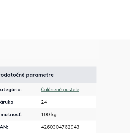
odatočné parametre
ategória
:
Čalúnené postele
áruka
:
24
motnosť
:
100 kg
EAN
:
4260304762943