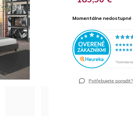
Jednotková
cena:
Momentálne nedostupné