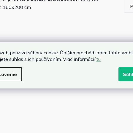
P
ac 160x200 cm.
web používa súbory cookie. Ďalším prechádzaním tohto web
% PVC, 16% polyester)
jete súhlas s ich používaním. Viac informácií
tu
.
daním
tavenie
Súh