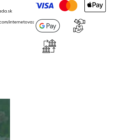
ada.sk
com/internetovazahrada.sk/