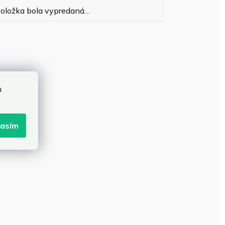
oložka bola vypredaná…
u
lasím