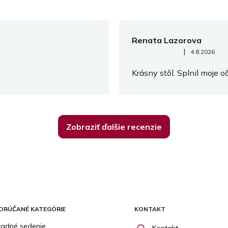
Renata Lazorova
Hodnotenie obchodu je 5 z 
|
4.8.2026
Krásny stôl. Splnil moje 
Zobraziť ďalšie recenzie
ORÚČANÉ KATEGÓRIE
KONTAKT
adné sedenie
Kontakt