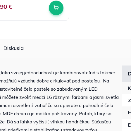
,90 €
Diskusia
ďaka svojej jednoduchosti je kombinovateľná s takmer
D
možňujú vzduchu dobre cirkulovať pod posteľou. Na
K
nastaviteľné čelo postele so zabudovaným LED
 môžete zvoliť medzi 16 rôznymi farbami a jasmi svetla.
Z
amom osvetlení, zatiaľ čo sa opierate o pohodlné čelo
H
o MDF dreva a je mäkko polstrovaný. Poťah, ktorý sa
že. Dá sa ľahko vyčistiť vlhkou handričkou. Súčasťou
ými priečkami a stabilizačnou stredovou tyčou.