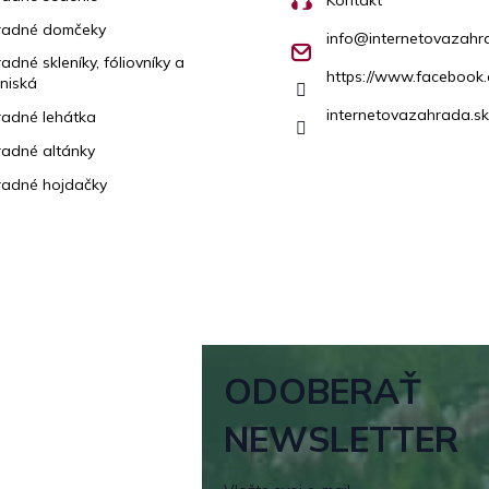
radné domčeky
info
@
internetovazahr
adné skleníky, fóliovníky a
https://www.facebook.
niská
internetovazahrada.sk
adné lehátka
adné altánky
adné hojdačky
ODOBERAŤ
NEWSLETTER