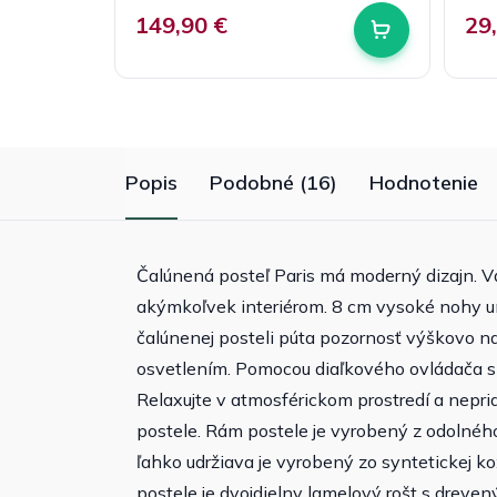
149,90 €
29
Popis
Podobné (16)
Hodnotenie
Čalúnená posteľ Paris má moderný dizajn. V
akýmkoľvek interiérom. 8 cm vysoké nohy u
čalúnenej posteli púta pozornosť výškovo 
osvetlením. Pomocou diaľkového ovládača si
Relaxujte v atmosférickom prostredí a nepri
postele. Rám postele je vyrobený z odolnéh
ľahko udržiava je vyrobený zo syntetickej ko
postele je dvojdielny lamelový rošt s dreven