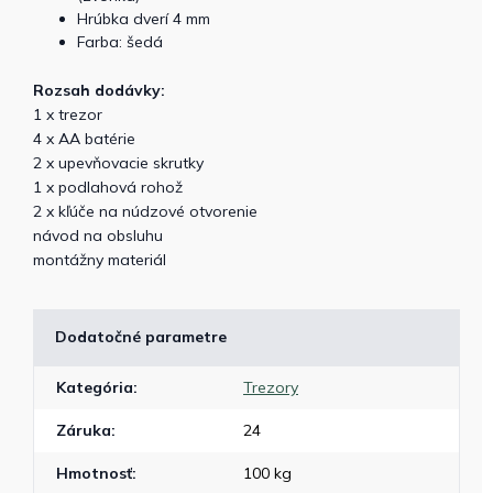
Hrúbka dverí 4 mm
Farba: šedá
Rozsah dodávky:
1 x trezor
4 x AA batérie
2 x upevňovacie skrutky
1 x podlahová rohož
2 x kľúče na núdzové otvorenie
návod na obsluhu
montážny materiál
Dodatočné parametre
Kategória
:
Trezory
Záruka
:
24
Hmotnosť
:
100 kg