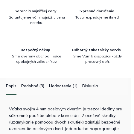
Garancia najnižšej ceny
Expresné doručenie
Garantujeme vám najnižšiu cenu
Tovar expedujeme ihneď.
na trhu.
Bezpečný nákup
Odborný zakaznícky servis
Sme overený obchod. Tisíce
Sme Vám k dispozícii každý
spokojných zákazníkov.
pracovný deň.
Popis
Podobné (3)
Hodnotenie (1)
Diskusia
Vďaka svojim 4 mm oceľovým dverám je trezor ideálny pre
súkromné ​​použitie alebo v kancelárii. 2 oceľové skrutky
(uzamykanie pomocou dvoch skrutiek) zaisťujú bezpečné
uzamknutie oceľových dverí. Jednoducho naprogramujte