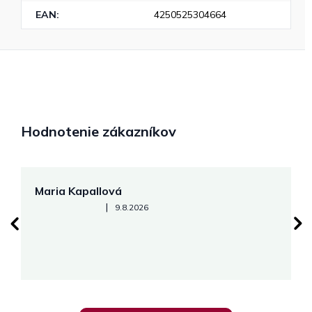
EAN
:
4250525304664
Hodnotenie zákazníkov
Maria Kapallová
J
Hodnotenie obchodu je 5 z 5 hviezdičiek.
|
9.8.2026