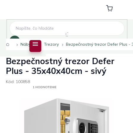
Prejsť
na
Nákupný
obsah
košík
Hľadať
Domov
Nábytok
Trezory
Bezpečnostný trezor Defer Plus - 
Bezpečnostný trezor Defer
Plus - 35x40x40cm - sivý
Kód:
100858
PRIEMERNÉ
1 HODNOTENIE
HODNOTENIE
PRODUKTU
JE
5,0
Z
5
HVIEZDIČIEK.