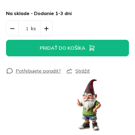
Jednotková
cena:
Na sklade - Dodanie 1-3 dni
PRIDAŤ DO KOŠÍKA
Strážiť