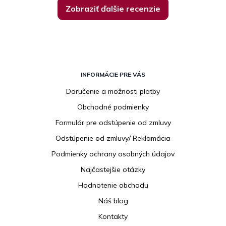
Zobraziť ďalšie recenzie
Z
á
INFORMÁCIE PRE VÁS
p
Doručenie a možnosti platby
ä
Obchodné podmienky
t
i
Formulár pre odstúpenie od zmluvy
e
Odstúpenie od zmluvy/ Reklamácia
Podmienky ochrany osobných údajov
Najčastejšie otázky
Hodnotenie obchodu
Náš blog
Kontakty