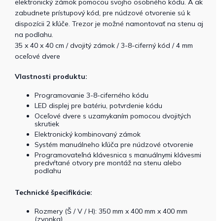
elektronický zámok pomocou svojho osobného kódu. A ak
zabudnete prístupový kód, pre núdzové otvorenie sú k
dispozícii 2 kľúče. Trezor je možné namontovať na stenu aj
na podlahu.
35 x 40 x 40 cm / dvojitý zámok / 3-8-ciferný kód / 4 mm
oceľové dvere
Vlastnosti produktu:
Programovanie 3-8-ciferného kódu
LED displej pre batériu, potvrdenie kódu
Oceľové dvere s uzamykaním pomocou dvojitých
skrutiek
Elektronický kombinovaný zámok
Systém manuálneho kľúča pre núdzové otvorenie
Programovateľná klávesnica s manuálnymi klávesmi
predvŕtané otvory pre montáž na stenu alebo
podlahu
Technické špecifikácie:
Rozmery (Š / V / H): 350 mm x 400 mm x 400 mm
(zvonka)