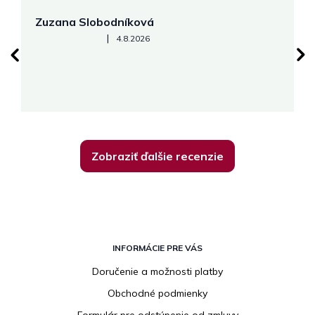
Zuzana Slobodníková
R
Hodnotenie obchodu je 5 z 5 hviezdičiek.
|
4.8.2026
su
K
Zobraziť ďalšie recenzie
Z
á
INFORMÁCIE PRE VÁS
p
Doručenie a možnosti platby
ä
Obchodné podmienky
t
i