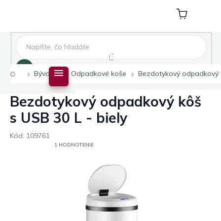
Prejsť
na
Nákupný
obsah
košík
Hľadať
Domov
Bývanie
Odpadkové koše
Bezdotykový odpadkový kô
Bezdotykový odpadkový kôš
s USB 30 L - biely
Kód:
109761
PRIEMERNÉ
1 HODNOTENIE
HODNOTENIE
PRODUKTU
JE
5,0
Z
5
HVIEZDIČIEK.