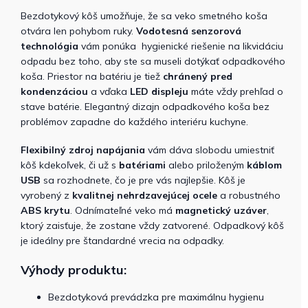
Bezdotykový kôš umožňuje, že sa veko smetného koša
otvára len pohybom ruky.
Vodotesná
senzorová
technológia
vám ponúka hygienické riešenie na likvidáciu
odpadu bez toho, aby ste sa museli dotýkať odpadkového
koša. Priestor na batériu je tiež
chránený pred
kondenzáciou
a vďaka
LED displeju
máte vždy prehľad o
stave batérie. Elegantný dizajn odpadkového koša bez
problémov zapadne do každého interiéru kuchyne.
Flexibilný zdroj napájania
vám dáva slobodu umiestniť
kôš kdekoľvek, či už s
batériami
alebo priloženým
káblom
USB
sa rozhodnete, čo je pre vás najlepšie. Kôš je
vyrobený z
kvalitnej nehrdzavejúcej ocele
a robustného
ABS krytu
. Odnímateľné veko má
magnetický uzáver
,
ktorý zaisťuje, že zostane vždy zatvorené. Odpadkový kôš
je ideálny pre štandardné vrecia na odpadky.
Výhody produktu:
Bezdotyková prevádzka pre maximálnu hygienu