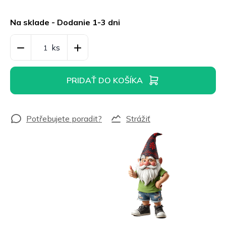
Jednotková
cena:
Na sklade - Dodanie 1-3 dni
PRIDAŤ DO KOŠÍKA
Strážiť