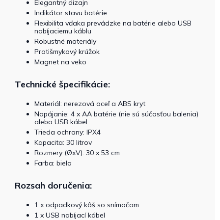
Elegantný dizajn
Indikátor stavu batérie
Flexibilita vďaka prevádzke na batérie alebo USB
nabíjaciemu káblu
Robustné materiály
Protišmykový krúžok
Magnet na veko
Technické špecifikácie:
Materiál: nerezová oceľ a ABS kryt
Napájanie: 4 x AA batérie (nie sú súčasťou balenia)
alebo USB kábel
Trieda ochrany: IPX4
Kapacita: 30 litrov
Rozmery (ØxV): 30 x 53 cm
Farba: biela
Rozsah doručenia:
1 x odpadkový kôš so snímačom
1 x USB nabíjací kábel