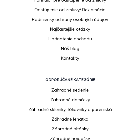
Formulár pre odstúpenie od zmluvy
e
Odstúpenie od zmluvy/ Reklamácia
Podmienky ochrany osobných údajov
Najčastejšie otázky
Hodnotenie obchodu
Náš blog
Kontakty
ODPORÚČANÉ KATEGÓRIE
Zahradné sedenie
Zahradné domčeky
Záhradné skleníky, fóliovníky a pareniská
Záhradné lehátka
Záhradné altánky
Záhradné hojdačky