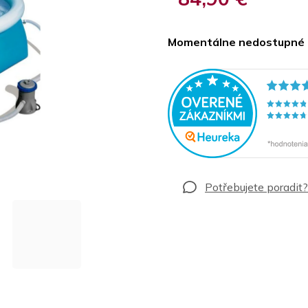
Jednotková
cena:
Momentálne nedostupné