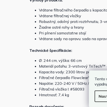
Výhody produktu:
Vrátane filtračného čerpadla s kapacit
Vrátane filtračnej vložky
Robustný, odolný proti roztrhnutiu, 3-v
Žiadne ostré rohy a hrany
Pri plnení samostatne stojí
Vrátane sady na opravu: sada na oprav
Technické špecifikácie:
Ø: 244 cm, výška: 66 cm
Materiál poťahu: 3-vrstvový TriTech™ 
Kapacita vody: 2300 litrov pri 80% na
Filtračné čerpadlo Flowclear™ (58381):
Tento 
Napätie: 220-240 V / 50Hz / 23 Watt
vyjadru
Filtračná vložka I: #58093
Hmotnosť: 7,4 kg
Nas
Rozsah doručenia: