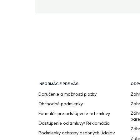
 stránke.
Z
á
p
INFORMÁCIE PRE VÁS
ODP
ä
Doručenie a možnosti platby
Zahr
t
Obchodné podmienky
Zah
i
e
Záhr
Formulár pre odstúpenie od zmluvy
pare
Odstúpenie od zmluvy/ Reklamácia
Záhr
Podmienky ochrany osobných údajov
Záhr