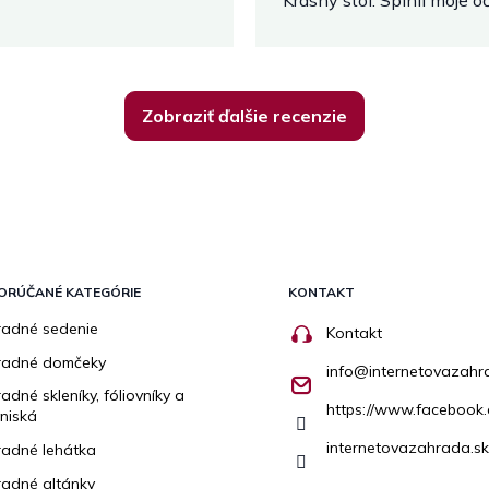
Krásny stôl. Splnil moje 
Zobraziť ďalšie recenzie
ORÚČANÉ KATEGÓRIE
KONTAKT
adné sedenie
Kontakt
radné domčeky
info
@
internetovazahr
adné skleníky, fóliovníky a
https://www.facebook.
niská
internetovazahrada.sk
adné lehátka
adné altánky