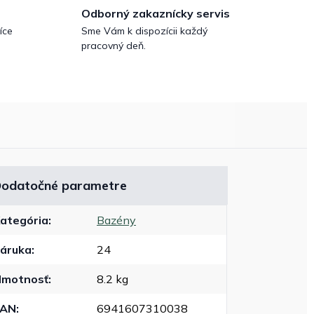
Odborný zakaznícky servis
íce
Sme Vám k dispozícii každý
pracovný deň.
odatočné parametre
ategória
:
Bazény
áruka
:
24
motnosť
:
8.2 kg
EAN
:
6941607310038