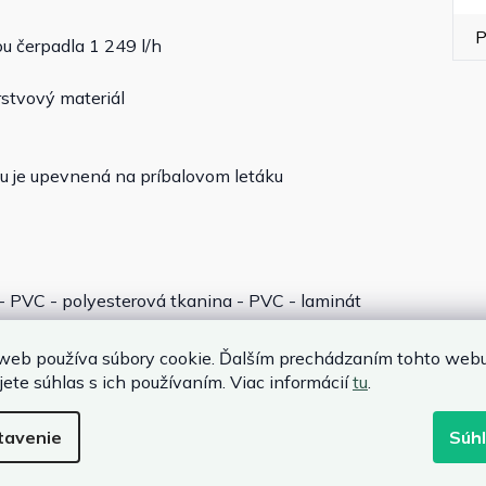
P
ou čerpadla 1 249 l/h
rstvový materiál
u je upevnená na príbalovom letáku
- PVC - polyesterová tkanina - PVC - laminát
plnení
 cirkulácia 1249 litrov/hod
web používa súbory cookie. Ďalším prechádzaním tohto web
jete súhlas s ich používaním. Viac informácií
tu
.
tavenie
Súh