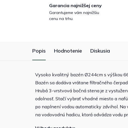
Garancia najnižšej ceny
Garantujeme vám najnižšiu
cenu na trhu.
Popis
Hodnotenie
Diskusia
Vysoko kvalitný bazén Ø244cm s výškou 66 c
Bazén sa dodáva vrátane filtračného čerpadla
Hrubá 3-vrstvová bočná stena je z vystuženéh
odolnosť. Stačí vybrať vhodné miesto a naf
po naplnení vodou automaticky zdvihol. Na 
na vodovodnú hadicu, ktorá odvádza vodu pr