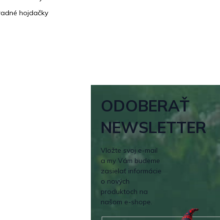
adné hojdačky
ODOBERAŤ
NEWSLETTER
Vložte svoj e-mail
a my Vám budeme
zasielať informácie
o nových
produktoch na
našom e-shope.