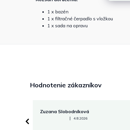
1 x bazén
1 x filtračné čerpadlo s vložkou
1 x sada na opravu
Hodnotenie zákazníkov
Zuzana Slobodníková
Hodnotenie obchodu je 5 z 5 hviezdičiek.
|
4.8.2026