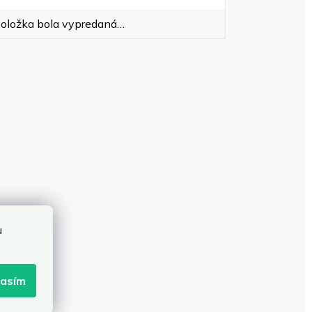
oložka bola vypredaná…
u
lasím