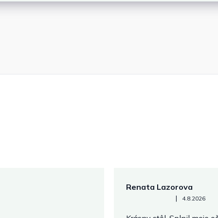
Renata Lazorova
Hodnotenie obchodu je 5 z 
|
4.8.2026