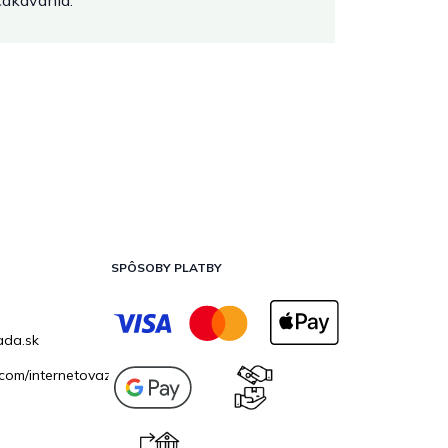
očakávania.
SPÔSOBY PLATBY
ada.sk
com/internetovazahrada.sk/