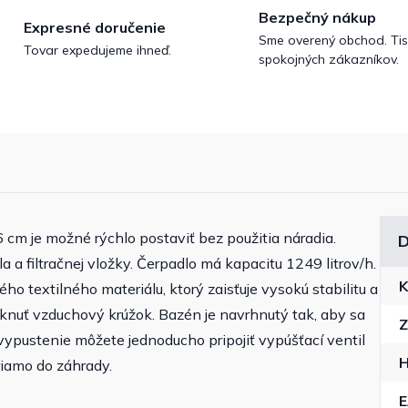
Bezpečný nákup
Expresné doručenie
Sme overený obchod. Tis
Tovar expedujeme ihneď.
spokojných zákazníkov.
m je možné rýchlo postaviť bez použitia náradia.
D
 a filtračnej vložky. Čerpadlo má kapacitu 1249 litrov/h.
K
o textilného materiálu, ktorý zaisťuje vysokú stabilitu a
úknuť vzduchový krúžok. Bazén je navrhnutý tak, aby sa
Z
vypustenie môžete jednoducho pripojiť vypúšťací ventil
H
iamo do záhrady.