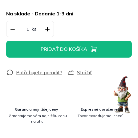
Jednotková
cena:
Na sklade - Dodanie 1-3 dni
PRIDAŤ DO KOŠÍKA
Strážiť
Garancia najnižšej ceny
Expresné doručenie
Garantujeme vám najnižšiu cenu
Tovar expedujeme ihneď.
na trhu.