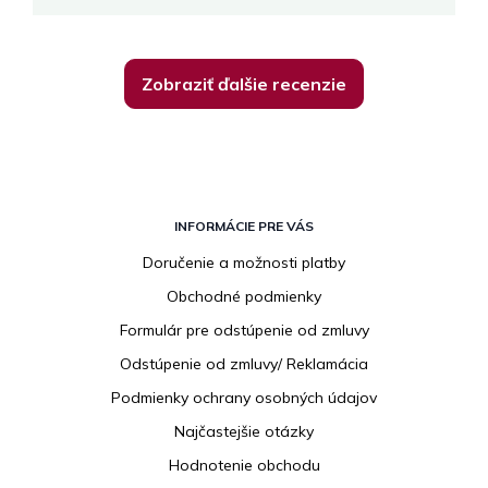
Zobraziť ďalšie recenzie
Z
á
INFORMÁCIE PRE VÁS
p
Doručenie a možnosti platby
ä
Obchodné podmienky
t
i
Formulár pre odstúpenie od zmluvy
e
Odstúpenie od zmluvy/ Reklamácia
Podmienky ochrany osobných údajov
Najčastejšie otázky
Hodnotenie obchodu