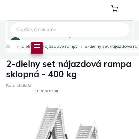
Prejsť
na
Nákupný
obsah
košík
Hľadať
Domov
Dielňa
Nájazdové rampy
2-dielny set nájazdová ra
2-dielny set nájazdová rampa
sklopná - 400 kg
Kód:
108532
PRIEMERNÉ
1 HODNOTENIE
HODNOTENIE
PRODUKTU
JE
5,0
Z
5
HVIEZDIČIEK.