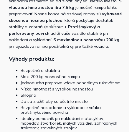
skladacím rozmerom sa dá zložiť, aby sa ušetrilo miesto.
S
vlastnou hmotnosťou iba 7,5 kg
je možné rampu ľahko
prepravovať. Nosné konce nájazdovej rampy sú
vybavené
skosenou nosnou plochou
, ktorá poskytuje dostatok
stability a zabraňuje skĺznutiu.
Protišmykový a
perforovaný povrch
udrží vaše vozidlo stabilné pri
nakladaní a vykladaní.
S maximálnou nosnosťou 200 kg
je nájazdová rampa použiteľná aj pre ťažké vozidlá.
Výhody produktu:
Bezpečná a stabilná
Max. 200 kg nosnosť na rampu
Jednoduchá preprava vďaka pohodlným rukovätiam
Nízka hmotnosť s vysokou nosnosťou
Sklopná
Dá sa zložiť, aby sa ušetrilo miesto
Bezpečné nakladanie a vykladanie vďaka
protišmykovému povrchu
Ideálny pomocník pri nakladaní motocyklov,
mopedov, štvorkoliek, malých vozidiel, záhradných
traktorov, stavebných strojov